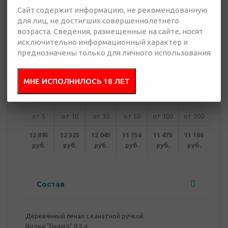
Сайт содержит информацию, не рекомендованную
для лиц, не достигших совершеннолетнего
11 186 руб.
возраста. Сведения, размещенные на сайте, носят
Много
исключительно информационный характер и
преднозначены только для личного использования
Добавить в
Отправить
запрос
презентацию
МНЕ ИСПОЛНИЛОСЬ 18 ЛЕТ
от 5
от 10
от 30
от 50
от 100
от 300
12 895
12 325
12 045
11 756
11 475
11 186
руб.
руб.
руб.
руб.
руб.
руб.
Состав
Деревянный пенал с канатной ручкой
Водка "Белуга" 0,5 л