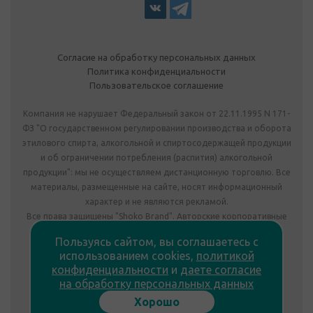
Согласие на обработку персональных данных
Политика конфиденциальности
Пользовательское соглашение
Компания не нарушает Федеральный закон от 22.11.1995 N 171-
ФЗ "О государственном регулировании производства и оборота
этилового спирта, алкогольной и спиртосодержащей продукции
и об ограничении потребления (распития) алкогольной
продукции": мы не осуществляем дистанционную торговлю. Все
материалы, размещенные на сайте, носят информационный
характер и не являются рекламой.
Все права защищены "Shoko Brand". Авторские корпоративные
подарки собственного производства.
Пользуясь сайтом, вы соглашаетесь с
Комплектация подарка может отличаться от изображения.
использованием cookies,
политикой
Информация на сайте не является публичной офертой.
конфиденциальности
и
даете согласие
Сведения о продавце:
на обработку персональных данных
ООО «Фабрика подарков», лицензия №78РПА0009672 от
Хорошо
23.05.2023