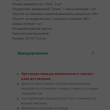
Рюмка-перевертыш "Лось" 2 шт
Подсвечник деревянный "Пенек" + свеча греющая 1 шт
Паштет из оленины с вяленой клюквой и шпинатом 190 г
Паштет из медвежатины с языком и грибами 190 г
Шишка еловая 1 шт
Поздравительный свиток
Наполнитель бумажный
Размер: 26*35*12,5 см
Брендирование
При заказе меньше минимального тиража -
цена договорная
Цены на сайте являются ориентировочными,
пожалуйста, уточняйте точную стоимость у наших
специалистов
Составляющие подарка могут быть заменены по
вашему желанию
Временное хранение на складе