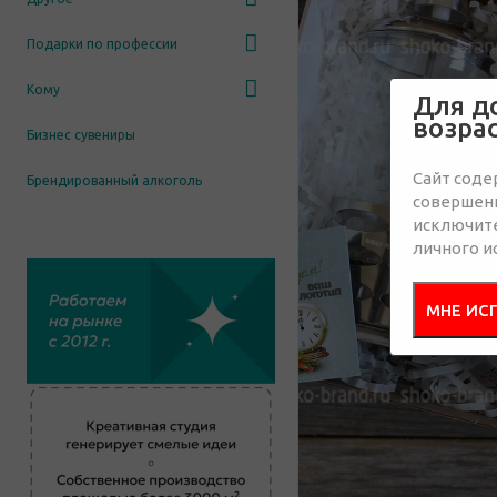
Подарки по профессии
Кому
Для д
возра
Бизнес сувениры
Сайт соде
Брендированный алкоголь
совершенн
исключит
личного и
МНЕ ИС