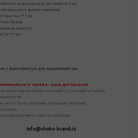
гийского шоколада в ассортименте 5 шт
ная игрушка в форме снежинки
открытка 7*7 см
тель белый
ованная серебро
4*21*11 см
ок с френчпрессом для заваривания чая
 минимального тиража - цена договорная
тся ориентировочными, пожалуйста, уточняйте точную
пециалистов
ка могут быть заменены по вашему желанию
на складе
а в корпоративных цветах компании
1
info@shoko-brand.ru