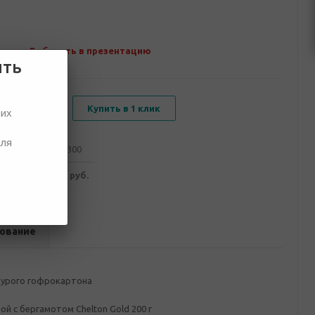
Добавить в презентацию
ить
В корзину
Купить в 1 клик
ших
для
от 100
от 300
545 руб.
3 443 руб.
ование
бурого гофрокартона
л
ой с бергамотом Chelton Gold 200 г