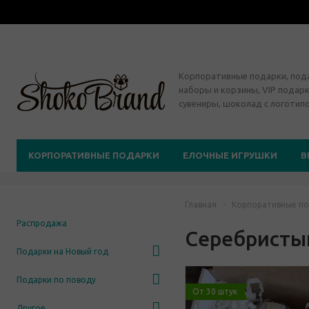
Корпоративные подарки, по
наборы и корзины, VIP подарк
сувениры, шоколад с логотип
КОРПОРАТИВНЫЕ ПОДАРКИ
ЕЛОЧНЫЕ ИГРУШКИ
В
Главная
-
Корпоративные по
Распродажа
Серебристы
Подарки на Новый год
Подарки по поводу
От 30 штук
Другое