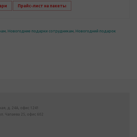
ари
Прайс-лист на пакеты
рам
,
Новогодние подарки сотрудникам
,
Новогодний подарок
ная, д. 24А, офис 1241
ул. Чапаева 25, офис 602