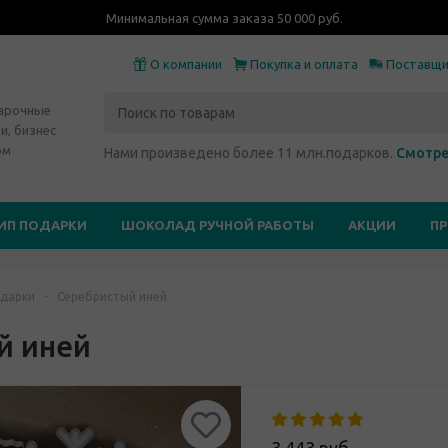
Минимальная сумма заказа 50 000 руб.
О компании
Покупка и оплата
Поставщ
дарочные
и, бизнес
ом
Нами произведено более 11 млн.подарков.
Смотре
ИП ПОДАРКИ
ШОКОЛАД РУЧНОЙ РАБОТЫ
АКЦИИ
П
дарки
-
Серебристый иней
й иней