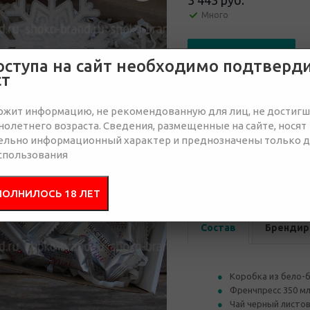
3 443 руб.
Много
Отправить запрос
оступа на сайт необходимо подтверд
ст
ржит информацию, не рекомендованную для лиц, не достиг
олетнего возраста. Сведения, размещенные на сайте, носят
ельно информационный характер и преднозначены только 
от 30
от 50
спользования
3 647 руб.
3 647 руб.
3 
ПОЛНИЛОСЬ 18 ЛЕТ
Состав
Брендир
Коробка из бело-
Френчпресс 350 м
Чай черный листов