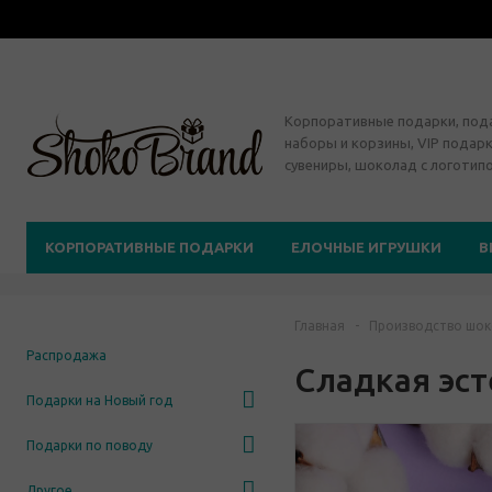
Корпоративные подарки, по
наборы и корзины, VIP подарк
сувениры, шоколад с логотип
КОРПОРАТИВНЫЕ ПОДАРКИ
ЕЛОЧНЫЕ ИГРУШКИ
В
Главная
-
Производство шок
Распродажа
Сладкая эст
Подарки на Новый год
Подарки по поводу
Другое