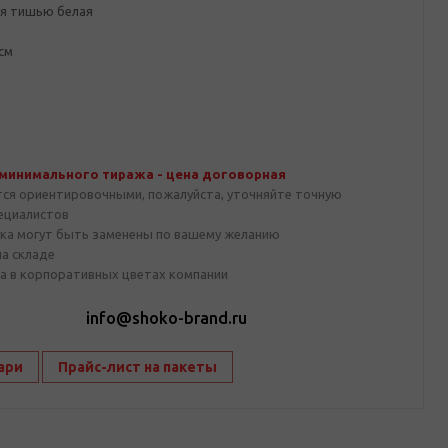
ая тишью белая
 см
 минимального тиража - цена договорная
тся ориентировочными, пожалуйста, уточняйте точную
пециалистов
ка могут быть заменены по вашему желанию
на складе
а в корпоративных цветах компании
1
info@shoko-brand.ru
ари
Прайс-лист на пакеты