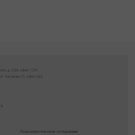
ная, д. 24А, офис 1241
ул. Чапаева 25, офис 602
ru
Пользовательское соглашение