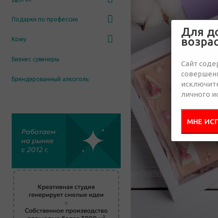
Подарки по профессии
Для д
возра
Кому
Бизнес сувениры
Сайт соде
совершенн
Брендированный алкоголь
исключит
личного и
МНЕ ИС