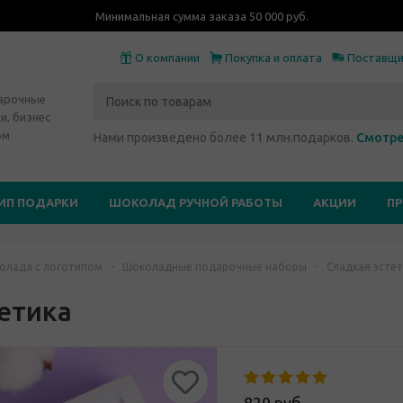
Минимальная сумма заказа 50 000 руб.
О компании
Покупка и оплата
Поставщ
дарочные
и, бизнес
ом
Нами произведено более 11 млн.подарков.
Смотре
ИП ПОДАРКИ
ШОКОЛАД РУЧНОЙ РАБОТЫ
АКЦИИ
П
олада с логотипом
-
Шоколадные подарочные наборы
-
Сладкая эсте
етика