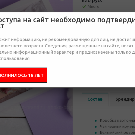
820 руб.
Много
оступа на сайт необходимо подтверд
Отправить запрос
ст
ржит информацию, не рекомендованную для лиц, не достиг
олетнего возраста. Сведения, размещенные на сайте, носят
ельно информационный характер и преднозначены только 
спользования
от 50
от 100
от 2
ПОЛНИЛОСЬ 18 ЛЕТ
990 руб.
960 руб.
930 р
Состав
Брендир
Коробка картонна
Чай черный крупно
Бельгийский розов