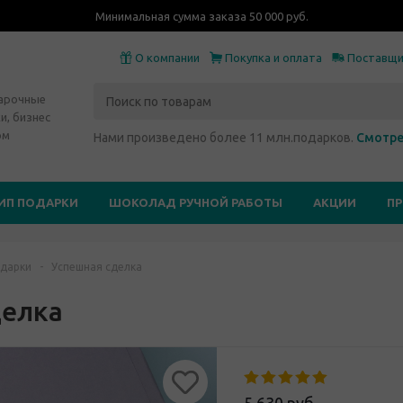
Минимальная сумма заказа 50 000 руб.
О компании
Покупка и оплата
Поставщ
дарочные
и, бизнес
ом
Нами произведено более 11 млн.подарков.
Смотре
ИП ПОДАРКИ
ШОКОЛАД РУЧНОЙ РАБОТЫ
АКЦИИ
П
дарки
-
Успешная сделка
делка