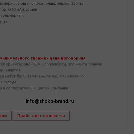
я, нержавеющая сталь/полипропилен, 250 мл
тор 7800 мАч, серый
тель черный
5 см
 минимального тиража - цена договорная
тся ориентировочными, пожалуйста, уточняйте точную
пециалистов
ка могут быть заменены по вашему желанию
на складе
а в корпоративных цветах компании
1
info@shoko-brand.ru
ари
Прайс-лист на пакеты