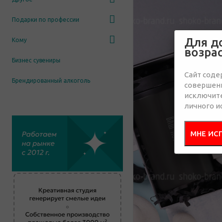
Подарки по профессии
Для д
Кому
возра
Бизнес сувениры
Сайт соде
Брендированный алкоголь
совершенн
исключит
личного и
МНЕ ИС