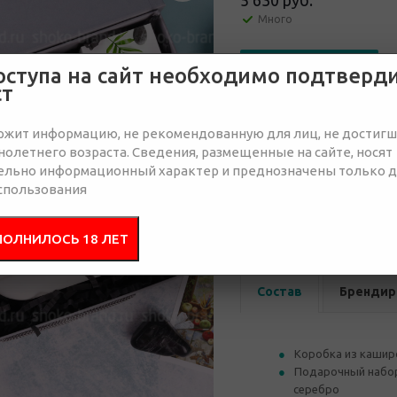
5 630 руб.
Много
Отправить запрос
оступа на сайт необходимо подтверд
ст
ржит информацию, не рекомендованную для лиц, не достиг
олетнего возраста. Сведения, размещенные на сайте, носят
ельно информационный характер и преднозначены только 
спользования
от 15
от 30
5 860 руб.
5 810 руб.
5 
ПОЛНИЛОСЬ 18 ЛЕТ
Состав
Брендир
Коробка из каширо
Подарочный набор 
серебро