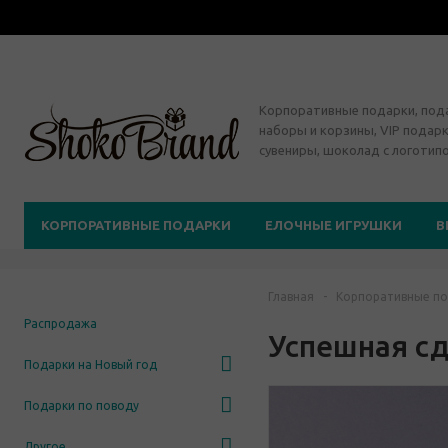
Корпоративные подарки, по
наборы и корзины, VIP подарк
сувениры, шоколад с логотип
КОРПОРАТИВНЫЕ ПОДАРКИ
ЕЛОЧНЫЕ ИГРУШКИ
В
Главная
-
Корпоративные по
Распродажа
Успешная с
Подарки на Новый год
Подарки по поводу
Другое