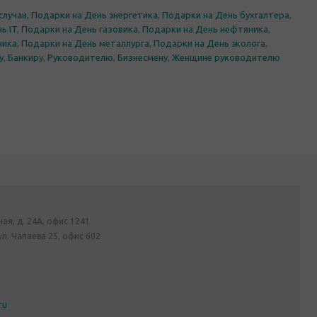
случаи
,
Подарки на День энергетика
,
Подарки на День бухгалтера
,
ь IT
,
Подарки на День газовика
,
Подарки на День нефтяника
,
ника
,
Подарки на День металлурга
,
Подарки на День эколога
,
у
,
Банкиру
,
Руководителю
,
Бизнесмену
,
Женщине руководителю
ная, д. 24А, офис 1241
ул. Чапаева 25, офис 602
ru