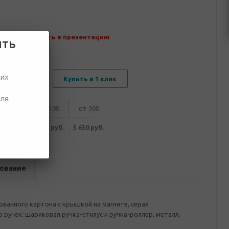
Добавить в презентацию
ить
ших
В корзину
Купить в 1 клик
для
от 50
от 100
от 300
770 руб.
5 720 руб.
5 630 руб.
ование
ванного картона с крышкой на магните, серая
ручек: шариковая ручка-стилус и ручка-роллер, металл,