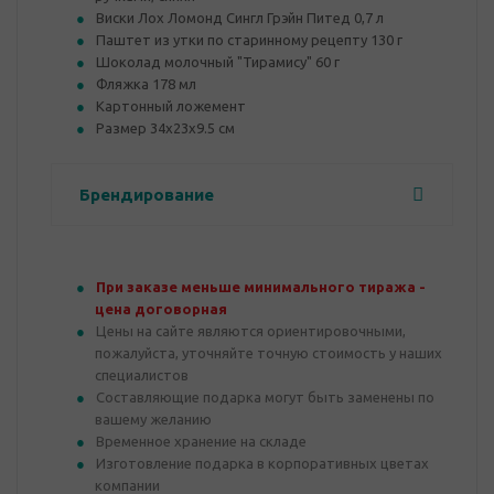
Виски Лох Ломонд Сингл Грэйн Питед 0,7 л
Паштет из утки по старинному рецепту 130 г
Шоколад молочный "Тирамису" 60 г
Фляжка 178 мл
Картонный ложемент
Размер 34х23х9.5 см
Брендирование
При заказе меньше минимального тиража -
цена договорная
Цены на сайте являются ориентировочными,
пожалуйста, уточняйте точную стоимость у наших
специалистов
Составляющие подарка могут быть заменены по
вашему желанию
Временное хранение на складе
Изготовление подарка в корпоративных цветах
компании