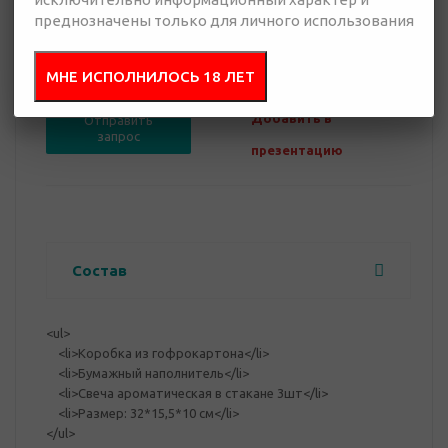
преднозначены только для личного использования
0 руб.
Нет в наличии
МНЕ ИСПОЛНИЛОСЬ 18 ЛЕТ
Добавить в
Отправить
запрос
презентацию
Состав
<ul>
<li>Коробка из гофрокартона</li>
<li>Бумажный наполнитель</li>
<li>Свеча ароматическая в стакане 3шт</li>
<li>Размер: 32*15,5*10 см</li>
</ul>