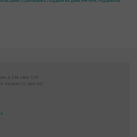
и на День страховщика
,
Подарки на День учителя
,
Подарки на
ная, д. 24А, офис 1241
ул. Чапаева 25, офис 602
ru