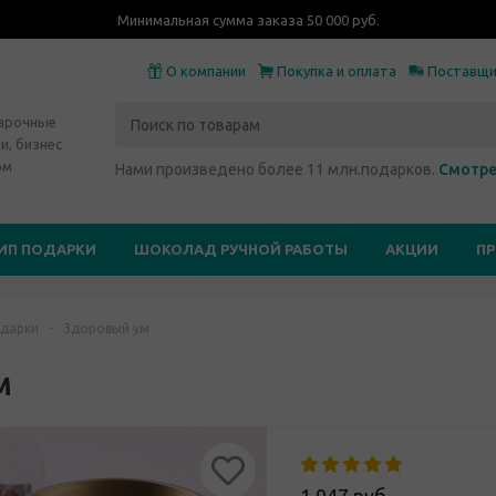
Минимальная сумма заказа 50 000 руб.
О компании
Покупка и оплата
Поставщ
дарочные
и, бизнес
ом
Нами произведено более 11 млн.подарков.
Смотре
ИП ПОДАРКИ
ШОКОЛАД РУЧНОЙ РАБОТЫ
АКЦИИ
П
дарки
-
Здоровый ум
м