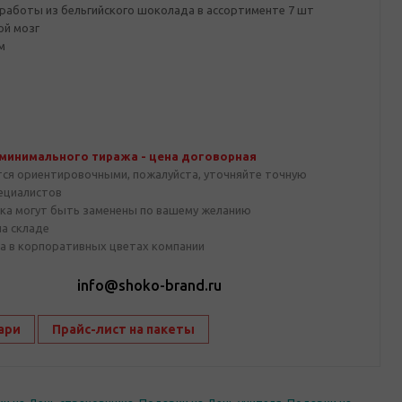
работы из бельгийского шоколада в ассортименте 7 шт
ой мозг
м
 минимального тиража - цена договорная
тся ориентировочными, пожалуйста, уточняйте точную
пециалистов
ка могут быть заменены по вашему желанию
на складе
а в корпоративных цветах компании
1
info@shoko-brand.ru
ари
Прайс-лист на пакеты