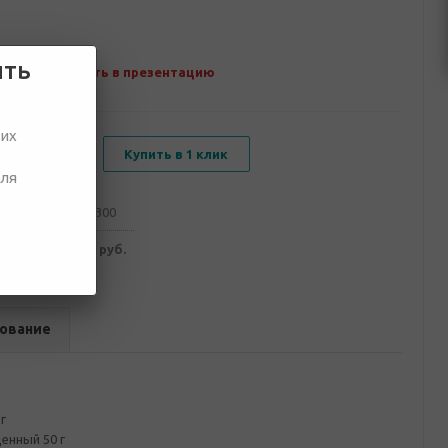
ить
Добавить в презентацию
ших
В корзину
Купить в 1 клик
для
от 100
от 300
006 руб.
1 947 руб.
ование
г
енный 50 г