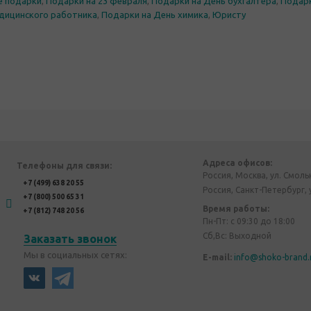
е подарки
,
Подарки на 23 февраля
,
Подарки на День бухгалтера
,
Подарк
дицинского работника
,
Подарки на День химика
,
Юристу
Адреса офисов:
Телефоны для связи:
Россия, Москва, ул. Смоль
+7 (499) 638 20 55
Россия, Санкт-Петербург, 
+7 (800) 500 65 31
Время работы:
+7 (812) 748 20 56
Пн-Пт: с 09:30 до 18:00
Сб,Вс: Выходной
Заказать звонок
Мы в социальных сетях:
E-mail:
info@shoko-brand.