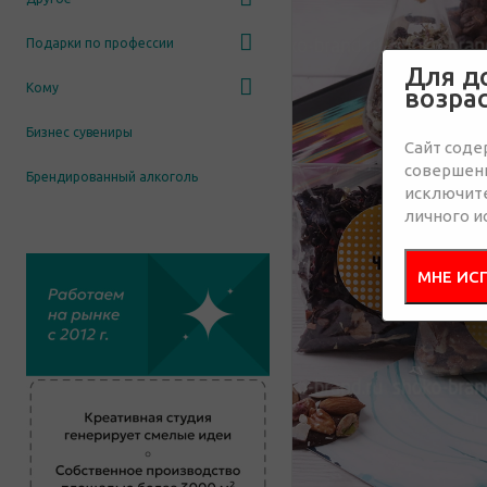
Подарки по профессии
Для д
Кому
возра
Бизнес сувениры
Сайт соде
совершенн
Брендированный алкоголь
исключит
личного и
МНЕ ИС