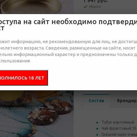
1 947 руб.
Много
оступа на сайт необходимо подтверд
Отправить запрос
ст
ржит информацию, не рекомендованную для лиц, не достиг
олетнего возраста. Сведения, размещенные на сайте, носят
ельно информационный характер и преднозначены только 
спользования
от 30
от 50
2 057 руб.
2 057 руб.
2 
ПОЛНИЛОСЬ 18 ЛЕТ
Состав
Брендир
Тубус картонный
Чай фруктовый 35 
Грецкий орех очищ