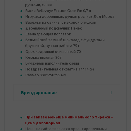
ручками, синяя
Виски Bellevoye Finition Grain Fin 0,7 л
Игрушка деревянная, ручная роспись Дед Мороз
Варежки из овчины с меховой опушкой
Деревянный подсвечник Пенек
Свеча греющая поплавок
Бельгийский темный шоколад с фундуком и
брусникой, ручная работа 75 г
Орех кедровый очищенный 70 г
Клюква вяленая 80 г
Бумажный наполнитель синий
Поздравительная открытка 14*14 см
Размер 390*290*95 мм
Брендирование
При заказе меньше минимального тиража -
цена договорная
Цены на сайте являются ориентировочными,