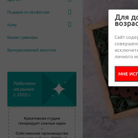
Подарки по профессии
Для д
возра
Кому
Сайт соде
Бизнес сувениры
совершенн
исключит
Брендированный алкоголь
личного и
МНЕ ИС