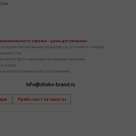
0 мм
 минимального тиража - цена договорная
тся ориентировочными, пожалуйста, уточняйте точную
пециалистов
ка могут быть заменены по вашему желанию
на складе
а в корпоративных цветах компании
1
info@shoko-brand.ru
ари
Прайс-лист на пакеты