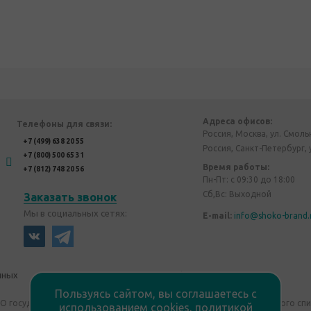
Адреса офисов:
Телефоны для связи:
Россия, Москва, ул. Смоль
+7 (499) 638 20 55
Россия, Санкт-Петербург, 
+7 (800) 500 65 31
Время работы:
+7 (812) 748 20 56
Пн-Пт: с 09:30 до 18:00
Сб,Вс: Выходной
Заказать звонок
Мы в социальных сетях:
E-mail:
info@shoko-brand.
нных
Политика конфиденциальности
Пользуясь сайтом, вы соглашаетесь с
"О государственном регулировании производства и оборота этилового сп
использованием cookies,
политикой