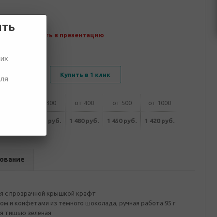
ить
Добавить в презентацию
ших
В корзину
Купить в 1 клик
для
от 200
от 300
от 400
от 500
от 1000
550 руб.
1 510 руб.
1 480 руб.
1 450 руб.
1 420 руб.
ование
я с прозрачной крышкой крафт
ом и конфетами из темного шоколада, ручная работа 95 г
ая тишью зеленая