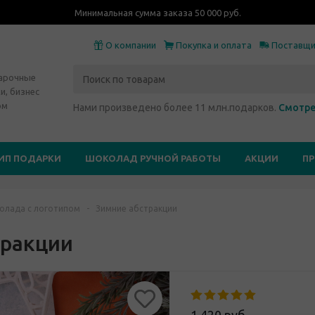
Минимальная сумма заказа 50 000 руб.
О компании
Покупка и оплата
Поставщ
дарочные
и, бизнес
ом
Нами произведено более 11 млн.подарков.
Смотре
ИП ПОДАРКИ
ШОКОЛАД РУЧНОЙ РАБОТЫ
АКЦИИ
П
олада с логотипом
-
Зимние абстракции
тракции