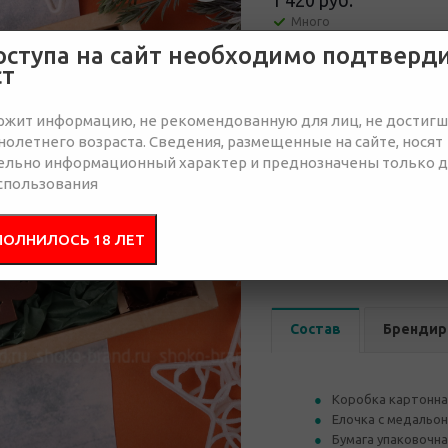
1 420 руб.
Много
оступа на сайт необходимо подтверд
ст
Отправить запрос
ржит информацию, не рекомендованную для лиц, не достиг
олетнего возраста. Сведения, размещенные на сайте, носят
ельно информационный характер и преднозначены только 
спользования
от 50
от 100
ПОЛНИЛОСЬ 18 ЛЕТ
1 610 руб.
1 580 руб.
1 
Состав
Брендир
Коробка картонна
Елочка с медальон
Бумага упаковочн