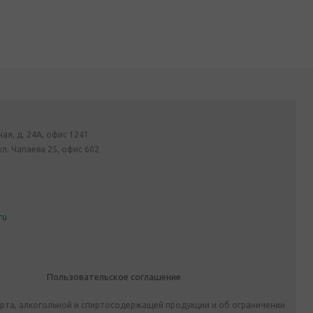
ная, д. 24А, офис 1241
ул. Чапаева 25, офис 602
ru
Пользовательское соглашение
ирта, алкогольной и спиртосодержащей продукции и об ограничении