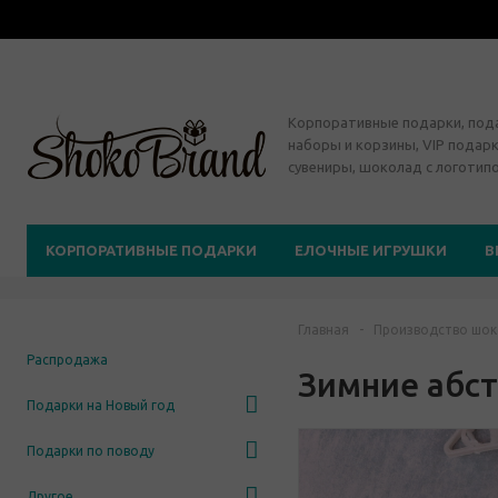
Корпоративные подарки, по
наборы и корзины, VIP подарк
сувениры, шоколад с логотип
КОРПОРАТИВНЫЕ ПОДАРКИ
ЕЛОЧНЫЕ ИГРУШКИ
В
Главная
-
Производство шок
Распродажа
Зимние абс
Подарки на Новый год
Подарки по поводу
Другое