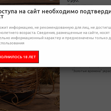
0 руб.
Нет в наличии
оступа на сайт необходимо подтверд
ст
Отправить запрос
ржит информацию, не рекомендованную для лиц, не достиг
олетнего возраста. Сведения, размещенные на сайте, носят
ельно информационный характер и преднозначены только 
Описание
Соста
спользования
В Новый год все сверкае
ПОЛНИЛОСЬ 18 ЛЕТ
в бокалах. "Золотой" Нов
Цвет, который приносит
"Золотые времена" украс