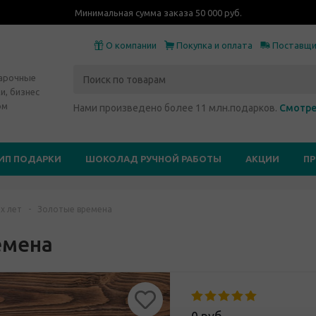
Минимальная сумма заказа 50 000 руб.
О компании
Покупка и оплата
Поставщ
дарочные
и, бизнес
ом
Нами произведено более 11 млн.подарков.
Смотре
ИП ПОДАРКИ
ШОКОЛАД РУЧНОЙ РАБОТЫ
АКЦИИ
П
х лет
-
Золотые времена
емена