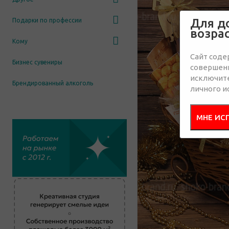
Для д
Подарки по профессии
возра
Кому
Сайт соде
Бизнес сувениры
совершенн
исключит
Брендированный алкоголь
личного и
МНЕ ИС