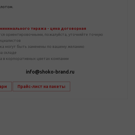
олотом.
 минимального тиража - цена договорная
тся ориентировочными, пожалуйста, уточняйте точную
пециалистов
ка могут быть заменены по вашему желанию
на складе
а в корпоративных цветах компании
1
info@shoko-brand.ru
ари
Прайс-лист на пакеты