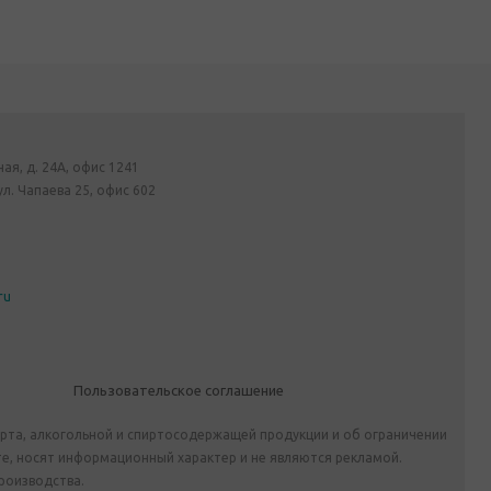
ная, д. 24А, офис 1241
ул. Чапаева 25, офис 602
ru
Пользовательское соглашение
ирта, алкогольной и спиртосодержащей продукции и об ограничении
е, носят информационный характер и не являются рекламой.
роизводства.