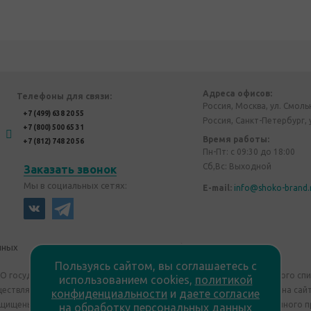
Адреса офисов:
Телефоны для связи:
Россия, Москва, ул. Смоль
+7 (499) 638 20 55
Россия, Санкт-Петербург, 
+7 (800) 500 65 31
Время работы:
+7 (812) 748 20 56
Пн-Пт: с 09:30 до 18:00
Сб,Вс: Выходной
Заказать звонок
Мы в социальных сетях:
E-mail:
info@shoko-brand.
нных
Политика конфиденциальности
Пользуясь сайтом, вы соглашаетесь с
"О государственном регулировании производства и оборота этилового сп
использованием cookies,
политикой
уществляем дистанционную торговлю. Все материалы, размещенные на сайт
конфиденциальности
и
даете согласие
ащищены "Shoko Brand". Авторские корпоративные подарки собственного п
на обработку персональных данных