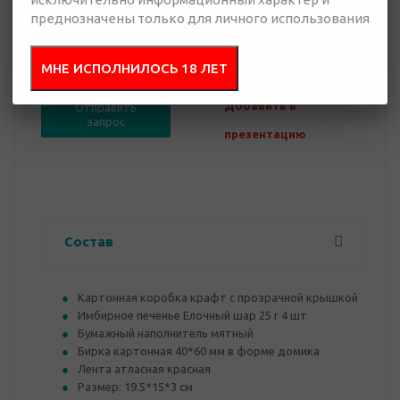
преднозначены только для личного использования
0 руб.
Нет в наличии
МНЕ ИСПОЛНИЛОСЬ 18 ЛЕТ
Добавить в
Отправить
запрос
презентацию
Состав
Картонная коробка крафт с прозрачной крышкой
Имбирное печенье Елочный шар 25 г 4 шт
Бумажный наполнитель мятный
Бирка картонная 40*60 мм в форме домика
Лента атласная красная
Размер: 19.5*15*3 см