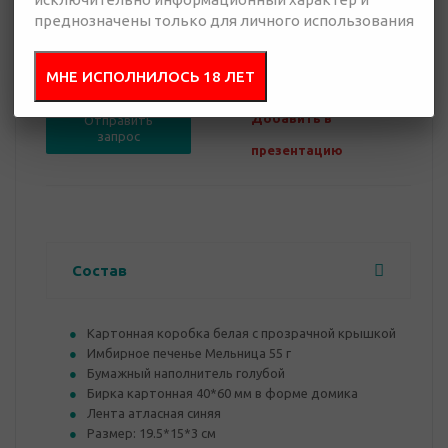
преднозначены только для личного использования
0 руб.
Нет в наличии
МНЕ ИСПОЛНИЛОСЬ 18 ЛЕТ
Добавить в
Отправить
запрос
презентацию
Состав
Картонная коробка белая с прозрачной крышкой
Имбирное печенье Мельница 55 г
Бумажный наполнитель голубой
Бирка картонная 40*60 мм в форме домика
Лента атласная синяя
Размер: 19.5*15*3 см