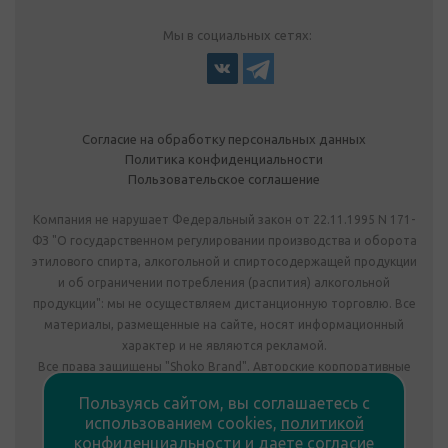
Мы в социальных сетях:
Согласие на обработку персональных данных
Политика конфиденциальности
Пользовательское соглашение
Компания не нарушает Федеральный закон от 22.11.1995 N 171-
ФЗ "О государственном регулировании производства и оборота
этилового спирта, алкогольной и спиртосодержащей продукции
и об ограничении потребления (распития) алкогольной
продукции": мы не осуществляем дистанционную торговлю. Все
материалы, размещенные на сайте, носят информационный
характер и не являются рекламой.
Все права защищены "Shoko Brand". Авторские корпоративные
подарки собственного производства.
Пользуясь сайтом, вы соглашаетесь с
Комплектация подарка может отличаться от изображения.
использованием cookies,
политикой
Информация на сайте не является публичной офертой.
конфиденциальности
и
даете согласие