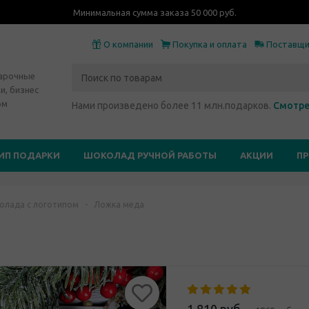
Минимальная сумма заказа 50 000 руб.
О компании
Покупка и оплата
Поставщ
дарочные
и, бизнес
ом
Нами произведено более 11 млн.подарков.
Смотре
ИП ПОДАРКИ
ШОКОЛАД РУЧНОЙ РАБОТЫ
АКЦИИ
П
олада с логотипом
-
Ложка меда