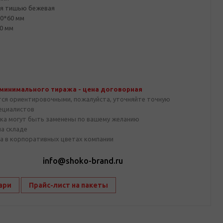
ая тишью бежевая
40*60 мм
0 мм
 минимального тиража - цена договорная
тся ориентировочными, пожалуйста, уточняйте точную
пециалистов
ка могут быть заменены по вашему желанию
на складе
а в корпоративных цветах компании
1
info@shoko-brand.ru
ари
Прайс-лист на пакеты