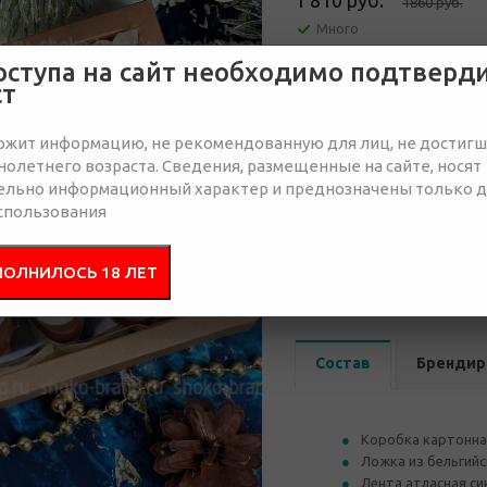
1 810 руб.
1860
руб.
Много
оступа на сайт необходимо подтверд
Отправить запрос
ст
ржит информацию, не рекомендованную для лиц, не достиг
олетнего возраста. Сведения, размещенные на сайте, носят
ельно информационный характер и преднозначены только 
спользования
от 50
от 100
ПОЛНИЛОСЬ 18 ЛЕТ
2 130 руб.
2 070 руб.
2 
Состав
Брендир
Коробка картонна
Ложка из бельгийс
Лента атласная си