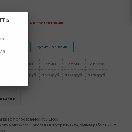
ить
Добавить в презентацию
ших
В корзину
Купить в 1 клик
для
от 200
от 300
от 400
от 500
от 1000
020 руб.
1 970 руб.
1 920 руб.
1 860 руб.
1 810 руб.
ование
я крафт с прозрачной крышкой
кого молочного шоколада в ассортименте, ручная работа 7 шт
няя