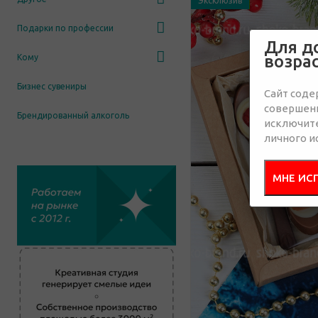
Эксклюзив
Подарки по профессии
Для д
возра
Кому
Бизнес сувениры
Сайт соде
совершенн
Брендированный алкоголь
исключит
личного и
МНЕ ИС