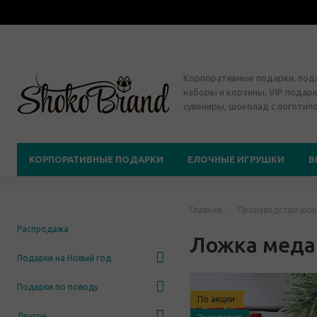
Корпоративные подарки, по
наборы и корзины, VIP подарк
сувениры, шоколад с логотип
КОРПОРАТИВНЫЕ ПОДАРКИ
ЕЛОЧНЫЕ ИГРУШКИ
В
Главная
-
Производство шок
Распродажа
Ложка меда
Подарки на Новый год
Подарки по поводу
По акции
Другое