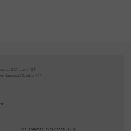
ная, д. 24А, офис 1241
ул. Чапаева 25, офис 602
ru
Пользовательское соглашение