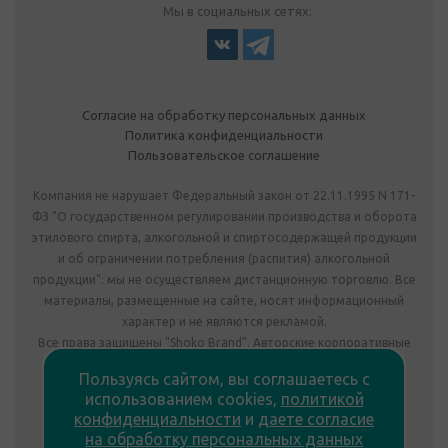
Мы в социальных сетях:
Согласие на обработку персональных данных
Политика конфиденциальности
Пользовательское соглашение
Компания не нарушает Федеральный закон от 22.11.1995 N 171-
ФЗ "О государственном регулировании производства и оборота
этилового спирта, алкогольной и спиртосодержащей продукции
и об ограничении потребления (распития) алкогольной
продукции": мы не осуществляем дистанционную торговлю. Все
материалы, размещенные на сайте, носят информационный
характер и не являются рекламой.
Все права защищены "Shoko Brand". Авторские корпоративные
подарки собственного производства.
Пользуясь сайтом, вы соглашаетесь с
Комплектация подарка может отличаться от изображения.
использованием cookies,
политикой
Информация на сайте не является публичной офертой.
конфиденциальности
и
даете согласие
Сведения о продавце:
на обработку персональных данных
ООО «Фабрика подарков», лицензия №78РПА0009672 от