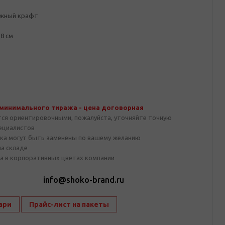
ажный крафт
.8 см
 минимального тиража - цена договорная
тся ориентировочными, пожалуйста, уточняйте точную
пециалистов
ка могут быть заменены по вашему желанию
на складе
а в корпоративных цветах компании
1
info@shoko-brand.ru
ари
Прайс-лист на пакеты