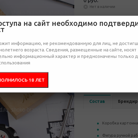
0 руб.
Нет в наличии
оступа на сайт необходимо подтверд
Отправить запрос
ст
ржит информацию, не рекомендованную для лиц, не достиг
олетнего возраста. Сведения, размещенные на сайте, носят
ельно информационный характер и преднозначены только 
спользования
от 50
от 100
от 200
0 руб.
0 руб.
0 руб.
ПОЛНИЛОСЬ 18 ЛЕТ
Состав
Брендир
Коробка картонна
Фигура ручной ра