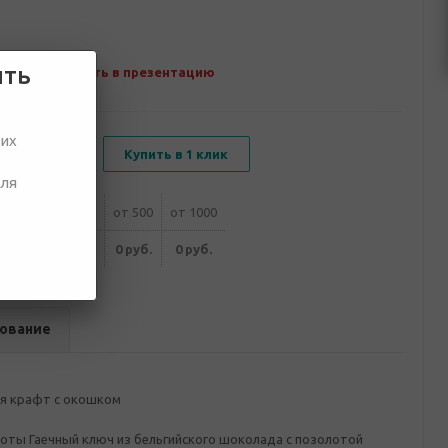
ить
Добавить в презентацию
ших
В корзину
Купить в 1 клик
для
от 300
от 400
от 500
от 1000
0 руб.
0 руб.
0 руб.
0 руб.
ование
я крафт с окошком
боты Гаечный ключ из бельгийского шоколада с позолотой