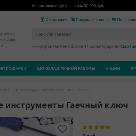
Минимальная сумма заказа 50 000 руб.
О компании
Покупка и оплата
Поставщ
дарочные
и, бизнес
ом
Нами произведено более 11 млн.подарков.
Смотре
ИП ПОДАРКИ
ШОКОЛАД РУЧНОЙ РАБОТЫ
АКЦИИ
П
х лет
-
Шоколадные инструменты Гаечный ключ
 инструменты Гаечный ключ