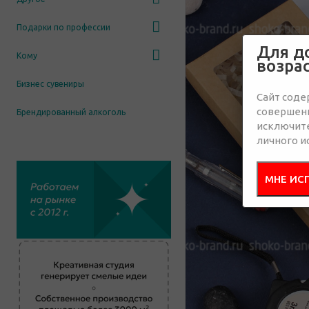
Подарки по профессии
Для д
Кому
возра
Бизнес сувениры
Сайт соде
совершенн
Брендированный алкоголь
исключит
личного и
МНЕ ИС