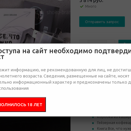
5 814 руб.
Много
Отправить запрос
оступа на сайт необходимо подтверд
ст
от 10
от 30
ржит информацию, не рекомендованную для лиц, не достиг
6 698 руб.
6 341 руб.
6 
олетнего возраста. Сведения, размещенные на сайте, носят
ельно информационный характер и преднозначены только 
спользования
Состав
Брендир
ПОЛНИЛОСЬ 18 ЛЕТ
Коробка из кашир
Гейзерная кофевар
Книга Все, что ну