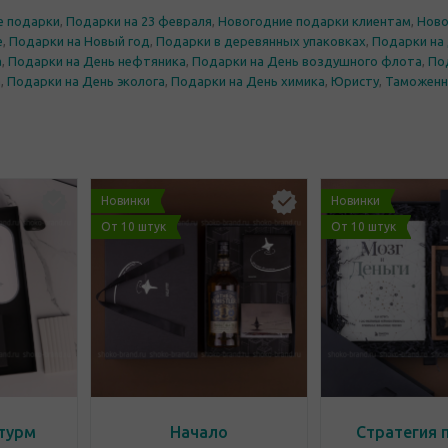
е подарки
,
Подарки на 23 февраля
,
Новогодние подарки клиентам
,
Ново
е
,
Подарки на Новый год
,
Подарки в деревянных упаковках
,
Подарки на 
а
,
Подарки на День нефтяника
,
Подарки на День воздушного флота
,
По
а
,
Подарки на День эколога
,
Подарки на День химика
,
Юристу
,
Таможенн
Новинки
Новинки
От 10 штук
От 10 штук
турм
Начало
Стратегия 