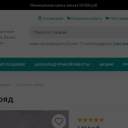
Минимальная сумма заказа 50 000 руб.
О компании
Покупка и оплата
Поставщ
дарочные
и, бизнес
ом
Нами произведено более 11 млн.подарков.
Смотре
ИП ПОДАРКИ
ШОКОЛАД РУЧНОЙ РАБОТЫ
АКЦИИ
П
дарки
-
Стальной заряд
ряд