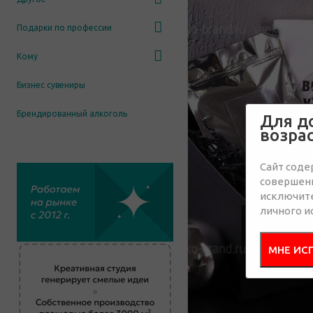
Подарки по профессии
Кому
Бизнес сувениры
Брендированный алкоголь
Для д
возра
Сайт соде
совершенн
исключит
личного и
МНЕ ИС