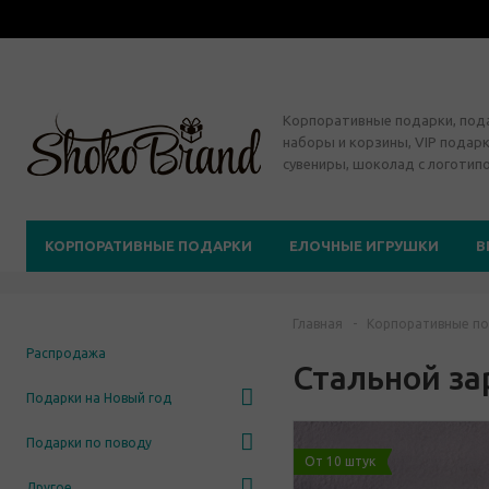
Корпоративные подарки, по
наборы и корзины, VIP подарк
сувениры, шоколад с логотип
КОРПОРАТИВНЫЕ ПОДАРКИ
ЕЛОЧНЫЕ ИГРУШКИ
В
Главная
-
Корпоративные по
Распродажа
Стальной за
Подарки на Новый год
Подарки по поводу
От 10 штук
Другое