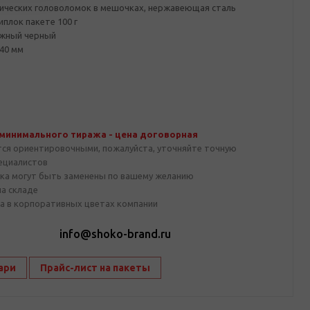
лических головоломок в мешочках, нержавеющая сталь
плок пакете 100 г
ажный черный
40 мм
 минимального тиража - цена договорная
тся ориентировочными, пожалуйста, уточняйте точную
пециалистов
ка могут быть заменены по вашему желанию
на складе
а в корпоративных цветах компании
1
info@shoko-brand.ru
ари
Прайс-лист на пакеты