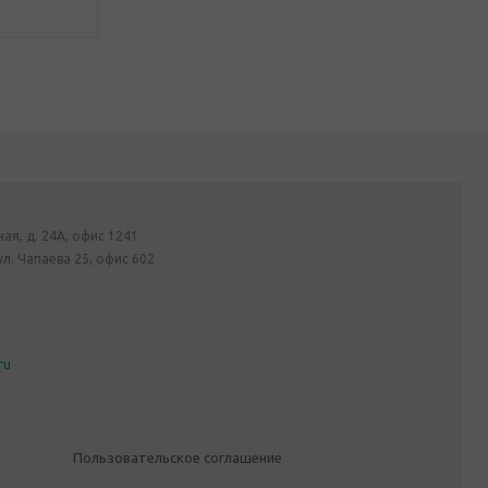
ная, д. 24А, офис 1241
ул. Чапаева 25, офис 602
ru
Пользовательское соглашение