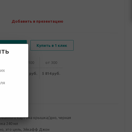
Добавить в презентацию
В корзину
Купить в 1 клик
ить
от 50
от 100
от 300
ших
171 руб.
5 993 руб.
5 814 руб.
для
ование
ованного картона крышка/дно, черная
ка 240 мл
жно, это цель, Эйкафф Джон