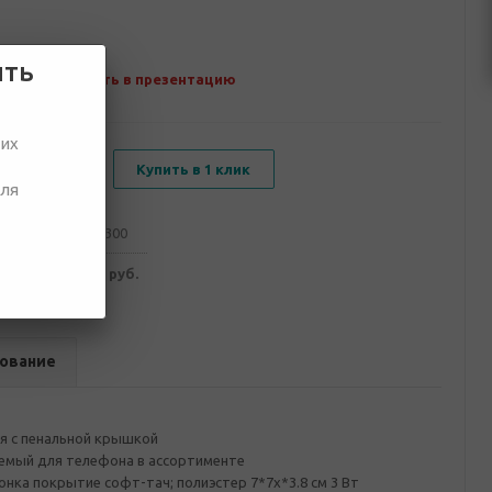
ить
Добавить в презентацию
ших
В корзину
Купить в 1 клик
для
от 100
от 300
278 руб.
2 210 руб.
ование
я с пенальной крышкой
емый для телефона в ассортименте
нка покрытие софт-тач; полиэстер 7*7х*3.8 см 3 Вт