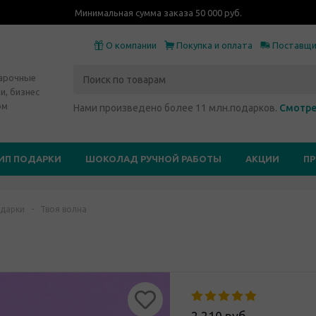
Минимальная сумма заказа 50 000 руб.
О компании
Покупка и оплата
Поставщ
дарочные
и, бизнес
ом
Нами произведено более 11 млн.подарков.
Смотре
ИП ПОДАРКИ
ШОКОЛАД РУЧНОЙ РАБОТЫ
АКЦИИ
П
дарки
-
Твоя волна