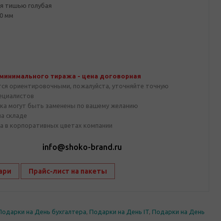
ая тишью голубая
0 мм
 минимального тиража - цена договорная
тся ориентировочными, пожалуйста, уточняйте точную
пециалистов
ка могут быть заменены по вашему желанию
на складе
а в корпоративных цветах компании
1
info@shoko-brand.ru
ари
Прайс-лист на пакеты
Подарки на День бухгалтера
,
Подарки на День IT
,
Подарки на День