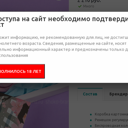
2 210 руб.
Много
оступа на сайт необходимо подтверд
Отправить запрос
ст
ржит информацию, не рекомендованную для лиц, не достиг
олетнего возраста. Сведения, размещенные на сайте, носят
ельно информационный характер и преднозначены только 
спользования
от 30
от 50
ПОЛНИЛОСЬ 18 ЛЕТ
2 338 руб.
2 338 руб.
2 
Состав
Брендир
Коробка картонна
Ремешок регулиру
Беспроводная коло