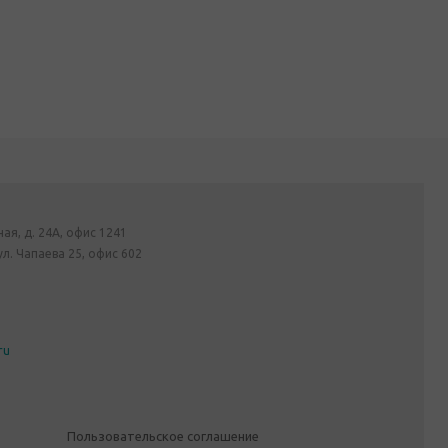
ная, д. 24А, офис 1241
ул. Чапаева 25, офис 602
ru
Пользовательское соглашение