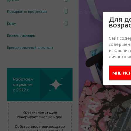
Подарки по профессии
Для д
возра
Кому
Бизнес сувениры
Сайт соде
совершенн
Брендированный алкоголь
исключит
личного и
МНЕ ИС