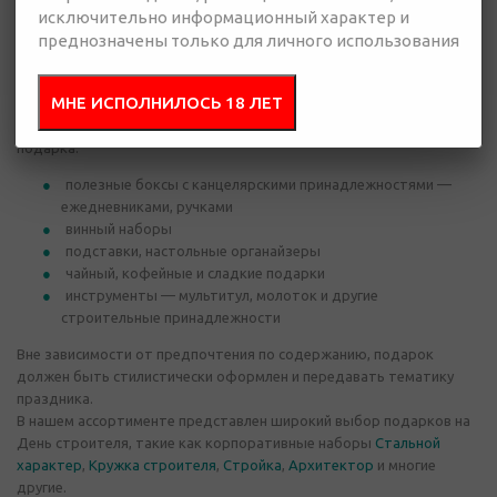
исключительно информационный характер и
Корпоративные подарки на День строителя - это важный
преднозначены только для личного использования
инструмент взаимодействия с сотрудниками, партнерами и
клиентами.
МНЕ ИСПОЛНИЛОСЬ 18 ЛЕТ
Предлагаем варианты, которые можно преподнести в виде
подарка:
полезные боксы с канцелярскими принадлежностями —
ежедневниками, ручками
винный наборы
подставки, настольные органайзеры
чайный, кофейные и сладкие подарки
инструменты — мультитул, молоток и другие
строительные принадлежности
Вне зависимости от предпочтения по содержанию, подарок
должен быть стилистически оформлен и передавать тематику
праздника.
В нашем ассортименте представлен широкий выбор подарков на
День строителя, такие как корпоративные наборы
Стальной
характер
,
Кружка строителя
,
Стройка
,
Архитектор
и многие
другие.