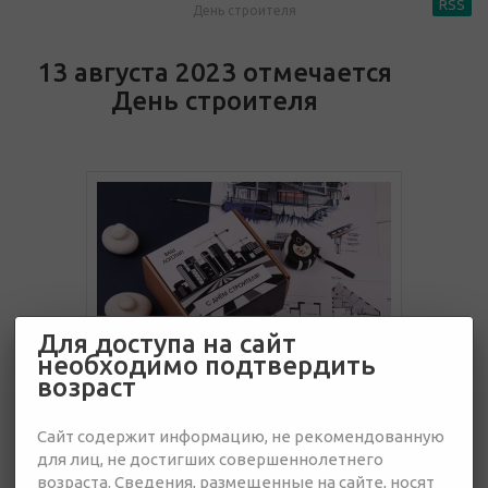
RSS
День строителя
13 августа 2023 отмечается
День строителя
Для доступа на сайт
необходимо подтвердить
возраст
10 июля 2023
Сайт содержит информацию, не рекомендованную
для лиц, не достигших совершеннолетнего
День строителя праздник особенный и значивый для всех
возраста. Сведения, размещенные на сайте, носят
работников этой отрасли.