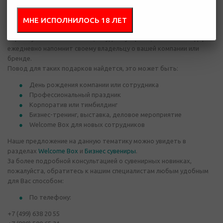
работе и в жизни.
Дарите брендированные канцелярские принадлежности,
МНЕ ИСПОЛНИЛОСЬ 18 ЛЕТ
органайзеры и нессесеры, электронные гаджеты, кружки,
термобутылки и ланчбоксы, и будьте уверены, что такой подарок
ежедневно напомнит своему владельцу о вашей компании или
бренде.
Повод для таких подарков найдется, это может быть:
День рождения компании или сотрудника
Профессиональный праздник
Корпоратив или тимбилдинг
Бизнес-тренинг, выставка, деловое мероприятие
Welcome Box для новых сотрудников
Наше предложение на данную тематику можно увидеть в
разделах
Welcome Box
и
Бизнес сувениры
.
За более подробной консультацией о сувенирных новинках,
пожалуйста, обратитесь к нашим специалистам любым удобным
для Вас способом:
По телефону:
+7 (499) 638 20 55