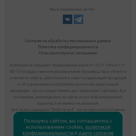
Мы в социальных сетях:
Согласие на обработку персональных данных
Политика конфиденциальности
Пользовательское соглашение
Компания не нарушает Федеральный закон от 22.11.1995 N 171-
ФЗ "О государственном регулировании производства и оборота
этилового спирта, алкогольной и спиртосодержащей продукции
и об ограничении потребления (распития) алкогольной
продукции": мы не осуществляем дистанционную торговлю. Все
материалы, размещенные на сайте, носят информационный
характер и не являются рекламой.
Все права защищены "Shoko Brand". Авторские корпоративные
подарки собственного производства.
Пользуясь сайтом, вы соглашаетесь с
Комплектация подарка может отличаться от изображения.
использованием cookies,
политикой
Информация на сайте не является публичной офертой.
конфиденциальности
и
даете согласие
Сведения о продавце: