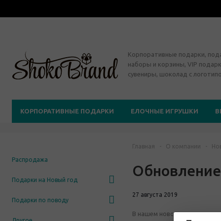
Корпоративные подарки, по
наборы и корзины, VIP подарк
сувениры, шоколад с логотип
КОРПОРАТИВНЫЕ ПОДАРКИ
ЕЛОЧНЫЕ ИГРУШКИ
В
Главная
-
О компании
-
Но
Распродажа
Обновление 
Подарки на Новый год
27 августа 2019
Подарки по поводу
В нашем новогоднем каталог
Другое