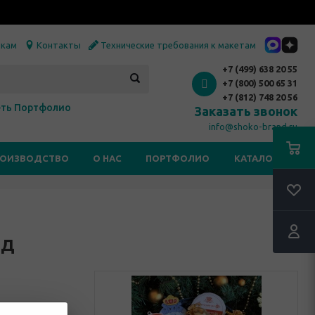
икам
Контакты
Технические требования к макетам
+7 (499) 638 20 55
+7 (800) 500 65 31
+7 (812) 748 20 56
ть Портфолио
Заказать звонок
info@shoko-brand.ru
РОИЗВОДСТВО
О НАС
ПОРТФОЛИО
КАТАЛОГИ
RSS
од