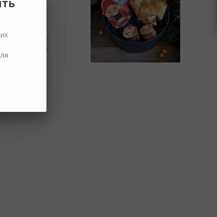
ить
чных наборах
ших
лкунчик. В наших
ся символ года.
для