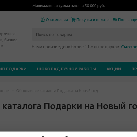
Минимальная сумма заказа 50 000 руб.
О компании
Покупка и оплата
Поставщ
дарочные
и, бизнес
ом
Нами произведено более 11 млн.подарков.
Смотре
ИП ПОДАРКИ
ШОКОЛАД РУЧНОЙ РАБОТЫ
АКЦИИ
П
вости
-
Обновление каталога Подарки на Новый год
каталога Подарки на Новый г
е появилось более 100 новых подарков!