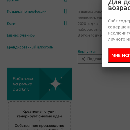
Для д
возра
Подарки по профессии
В нашем новогоднем каталог
появились елочные игрушки 
Сайт соде
Кому
2020 год - это год крысы (м
совершенн
наборах вы встретите Мышин
исключит
В этом году это милая мышк
Бизнес сувениры
личного и
Брендированный алкоголь
Вернуться
МНЕ ИС
Поделиться