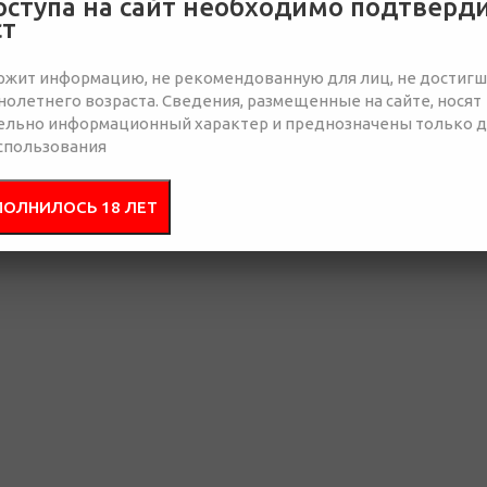
оступа на сайт необходимо подтверд
ст
е появилось более 100 новых подарков! В этом году во многих подаро
ручной работы, выполненные в технике "ярославская майолика".
ржит информацию, не рекомендованную для лиц, не достиг
ыши). Поэтому мы решили добавить в свои подарки героев из сказки Ще
олетнего возраста. Сведения, размещенные на сайте, носят
ого короля и Щелкунчика. Традиционно, во многих подарках встречает
ельно информационный характер и преднозначены только 
а.
спользования
ПОЛНИЛОСЬ 18 ЛЕТ