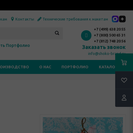
икам
Контакты
Технические требования к макетам
+7 (499) 638 20 55
+7 (800) 500 65 31
+7 (812) 748 20 56
ть Портфолио
Заказать звонок
info@shoko-brand.ru
РОИЗВОДСТВО
О НАС
ПОРТФОЛИО
КАТАЛОГИ
RSS