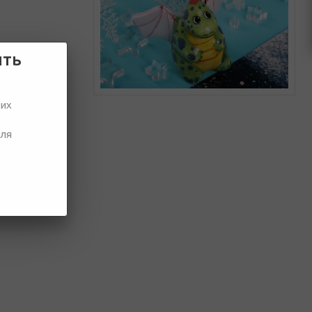
ить
ших
для