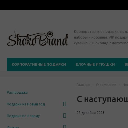
Корпоративные подарки, по
наборы и корзины, VIP подарк
сувениры, шоколад с логотип
КОРПОРАТИВНЫЕ ПОДАРКИ
ЕЛОЧНЫЕ ИГРУШКИ
В
Главная
-
О компании
-
Но
Распродажа
С наступаю
Подарки на Новый год
28 декабря 2023
Подарки по поводу
Другое