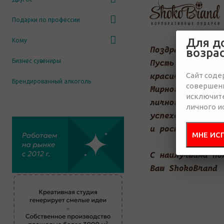
Подарки по профессии
Для д
Кому
возра
Бизнес сувениры
Сайт соде
Брендированный алкоголь
совершенн
исключит
личного и
МНЕ ИС