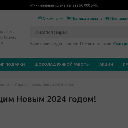
Минимальная сумма заказа 50 000 руб.
О компании
Покупка и оплата
Поставщ
дарочные
и, бизнес
ом
Нами произведено более 11 млн.подарков.
Смотре
ИП ПОДАРКИ
ШОКОЛАД РУЧНОЙ РАБОТЫ
АКЦИИ
П
вости
-
С наступающим Новым 2024 годом!
щим Новым 2024 годом!