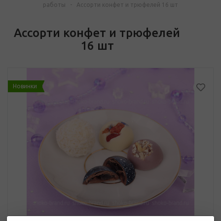
работы
-
Асcорти конфет и трюфелей 16 шт
Асcорти конфет и трюфелей
16 шт
Новинки