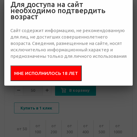
Для доступа на сайт
необходимо подтвердить
возраст
1 930 руб.
Сайт содержит информацию, не рекомендованную
Много
для лиц, не достигших совершеннолетнего
возраста. Сведения, размещенные на сайте, носят
исключительно информационный характер и
Добавить в
Отправить
преднозначены только для личного использования
запрос
презентацию
МНЕ ИСПОЛНИЛОСЬ 18 ЛЕТ
В корзину
Купить в 1 клик
от
от
от
от
от
от
от 50
100
200
300
400
500
1000