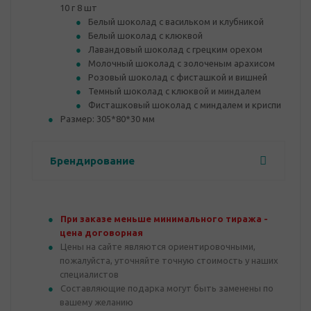
10 г 8 шт
Белый шоколад с васильком и клубникой
Белый шоколад с клюквой
Лавандовый шоколад с грецким орехом
Молочный шоколад с золоченым арахисом
Розовый шоколад с фисташкой и вишней
Темный шоколад с клюквой и миндалем
Фисташковый шоколад с миндалем и криспи
Размер: 305*80*30 мм
Брендирование
При заказе меньше минимального тиража -
цена договорная
Цены на сайте являются ориентировочными,
пожалуйста, уточняйте точную стоимость у наших
специалистов
Составляющие подарка могут быть заменены по
вашему желанию