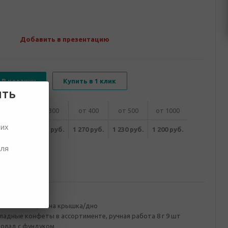
Добавить в презентацию
В корзину
Купить в 1 клик
ить
от 200
от 300
от 400
от 500
от 1000
ших
340 руб.
1 310 руб.
1 270 руб.
1 230 руб.
1 200 руб.
для
ование
ованного картона крышка/дно
адные конфеты в ассортименте, ручная работа 8 г 9 шт
олад с фундуком