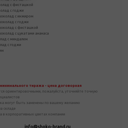
олад с фисташкой
олад с годжи
околад с инжиром
околад с годжи
околад с фисташкой
околад с цукатами ананаса
лад с миндалем
лад с годжи
мм
 минимального тиража - цена договорная
тся ориентировочными, пожалуйста, уточняйте точную
пециалистов
ка могут быть заменены по вашему желанию
на складе
а в корпоративных цветах компании
1
info@shoko-brand.ru