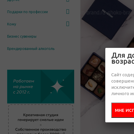
Подарки по профессии
Кому
Бизнес сувениры
Брендированный алкоголь
Для д
возра
Сайт соде
совершенн
исключит
личного и
МНЕ ИС