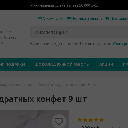
Минимальная сумма заказа 50 000 руб.
О компании
Покупка и оплата
Поставщ
дарочные
и, бизнес
ом
Нами произведено более 11 млн.подарков.
Смотре
ИП ПОДАРКИ
ШОКОЛАД РУЧНОЙ РАБОТЫ
АКЦИИ
П
олада с логотипом
-
Ассорти квадратных конфет 9 шт
дратных конфет 9 шт