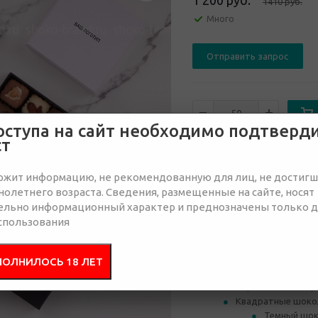
1 200 руб.
1410
руб.
Много
Отправить запрос
оступа на сайт необходимо подтверд
ст
от 50
от 100
ржит информацию, не рекомендованную для лиц, не достиг
1 410 руб.
1 380 руб.
1 
олетнего возраста. Сведения, размещенные на сайте, носят
ельно информационный характер и преднозначены только 
спользования
Состав
Брендир
ПОЛНИЛОСЬ 18 ЛЕТ
Коробка из кашир
Квадратные шокол
Темный шок