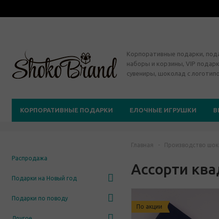
Корпоративные подарки, по
наборы и корзины, VIP подарк
сувениры, шоколад с логотип
КОРПОРАТИВНЫЕ ПОДАРКИ
ЕЛОЧНЫЕ ИГРУШКИ
В
Главная
-
Производство шок
Распродажа
Ассорти ква
Подарки на Новый год
Подарки по поводу
По акции
Другое