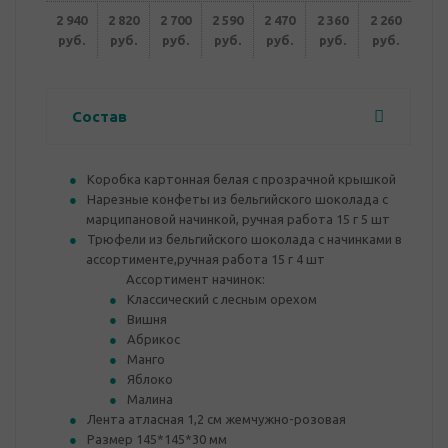
2 940
2 820
2 700
2 590
2 470
2 360
2 260
руб.
руб.
руб.
руб.
руб.
руб.
руб.
Состав
Коробка картонная белая с прозрачной крышкой
Нарезные конфеты из бельгийского шоколада с
марципановой начинкой, ручная работа 15 г 5 шт
Трюфели из бельгийского шоколада с начинками в
ассортименте,ручная работа 15 г 4 шт
Ассортимент начинок:
Классический с лесным орехом
Вишня
Абрикос
Манго
Яблоко
Малина
Лента атласная 1,2 см жемчужно-розовая
Размер 145*145*30 мм