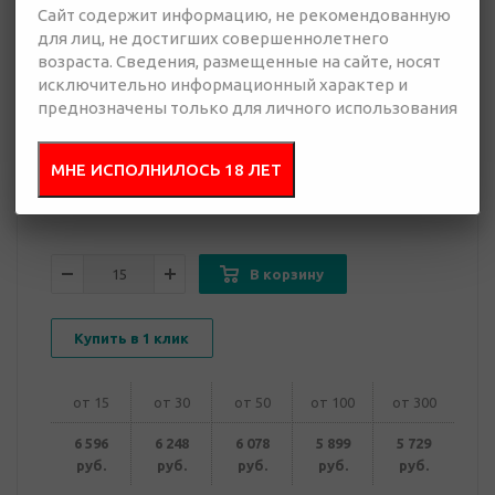
Сайт содержит информацию, не рекомендованную
для лиц, не достигших совершеннолетнего
5 729 руб.
возраста. Сведения, размещенные на сайте, носят
Много
исключительно информационный характер и
преднозначены только для личного использования
Добавить в
Отправить
запрос
презентацию
МНЕ ИСПОЛНИЛОСЬ 18 ЛЕТ
В корзину
Купить в 1 клик
от 15
от 30
от 50
от 100
от 300
6 596
6 248
6 078
5 899
5 729
руб.
руб.
руб.
руб.
руб.