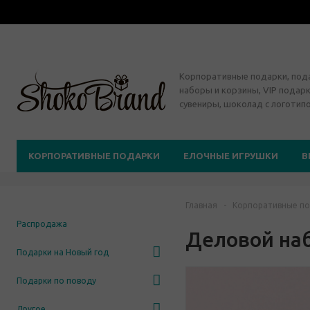
Корпоративные подарки, по
наборы и корзины, VIP подарк
сувениры, шоколад с логотип
КОРПОРАТИВНЫЕ ПОДАРКИ
ЕЛОЧНЫЕ ИГРУШКИ
В
Главная
-
Корпоративные по
Распродажа
Деловой на
Подарки на Новый год
Подарки по поводу
Другое