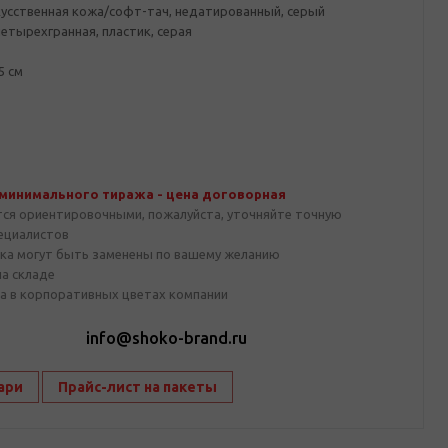
кусственная кожа/софт-тач, недатированный, серый
етырехгранная, пластик, серая
5 см
 минимального тиража - цена договорная
тся ориентировочными, пожалуйста, уточняйте точную
пециалистов
ка могут быть заменены по вашему желанию
на складе
а в корпоративных цветах компании
1
info@shoko-brand.ru
ари
Прайс-лист на пакеты