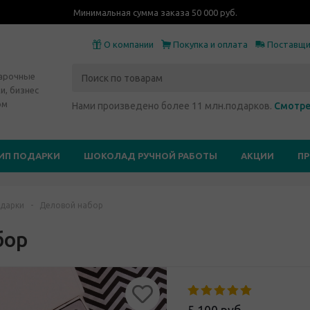
Минимальная сумма заказа 50 000 руб.
О компании
Покупка и оплата
Поставщ
дарочные
и, бизнес
ом
Нами произведено более 11 млн.подарков.
Смотре
ИП ПОДАРКИ
ШОКОЛАД РУЧНОЙ РАБОТЫ
АКЦИИ
П
дарки
-
Деловой набор
бор