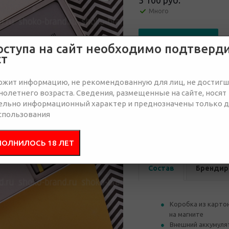
5 100 руб.
Много
Отправить запрос
оступа на сайт необходимо подтверд
ст
ржит информацию, не рекомендованную для лиц, не достиг
олетнего возраста. Сведения, размещенные на сайте, носят
ельно информационный характер и преднозначены только 
от 15
от 30
спользования
5 340 руб.
5 290 руб.
5 
ПОЛНИЛОСЬ 18 ЛЕТ
Состав
Брендир
Коробка из карто
на магните
Внешний аккумулят