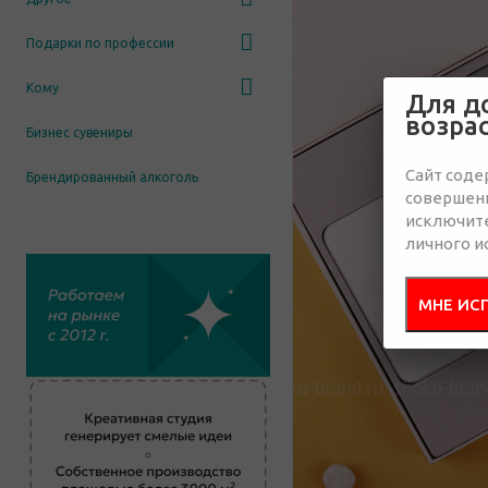
Подарки по профессии
Кому
Для д
возра
Бизнес сувениры
Сайт соде
Брендированный алкоголь
совершенн
исключит
личного и
МНЕ ИС