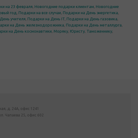
ки на 23 февраля
,
Новогодние подарки клиентам
,
Новогодние
овый год
,
Подарки на все случаи
,
Подарки на День энергетика
,
 День учителя
,
Подарки на День IT
,
Подарки на День газовика
,
арки на День железнодорожника
,
Подарки на День металлурга
,
рки на День космонавтики
,
Моряку
,
Юристу
,
Таможеннику
,
ная, д. 24А, офис 1241
ул. Чапаева 25, офис 602