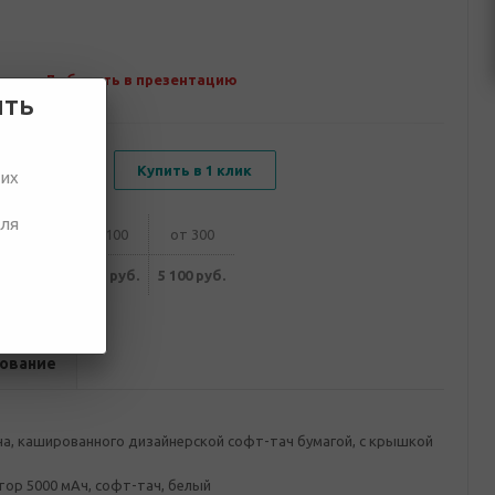
Добавить в презентацию
ить
В корзину
Купить в 1 клик
ших
для
от 50
от 100
от 300
250 руб.
5 200 руб.
5 100 руб.
ование
на, кашированного дизайнерской софт-тач бумагой, с крышкой
ор 5000 мAч, софт-тач, белый