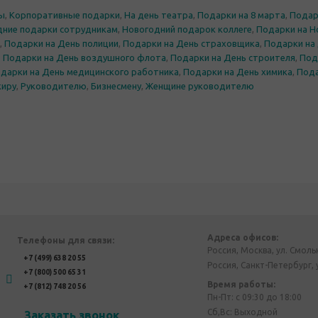
ры
,
Корпоративные подарки
,
На день театра
,
Подарки на 8 марта
,
Подар
дние подарки сотрудникам
,
Новогодний подарок коллеге
,
Подарки на Н
,
Подарки на День полиции
,
Подарки на День страховщика
,
Подарки на
,
Подарки на День воздушного флота
,
Подарки на День строителя
,
Под
дарки на День медицинского работника
,
Подарки на День химика
,
Пода
киру
,
Руководителю
,
Бизнесмену
,
Женщине руководителю
Адреса офисов:
Телефоны для связи:
Россия, Москва, ул. Смоль
+7 (499) 638 20 55
Россия, Санкт-Петербург, 
+7 (800) 500 65 31
Время работы:
+7 (812) 748 20 56
Пн-Пт: с 09:30 до 18:00
Сб,Вс: Выходной
Заказать звонок