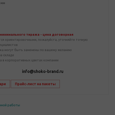
 мм
 минимального тиража - цена договорная
тся ориентировочными, пожалуйста, уточняйте точную
пециалистов
ка могут быть заменены по вашему желанию
на складе
а в корпоративных цветах компании
1
info@shoko-brand.ru
ари
Прайс-лист на пакеты
чной работы