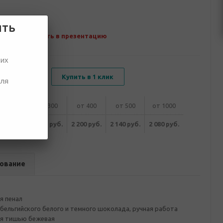
ить
Добавить в презентацию
ших
В корзину
Купить в 1 клик
для
от 200
от 300
от 400
от 500
от 1000
320 руб.
2 260 руб.
2 200 руб.
2 140 руб.
2 080 руб.
ование
я пенал
бельгийского белого и темного шоколада, ручная работа
ая тишью бежевая