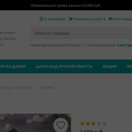
Минимальная сумма заказа 50 000 руб.
О компании
Покупка и оплата
Поставщ
дарочные
и, бизнес
ом
Нами произведено более 11 млн.подарков.
Смотре
ИП ПОДАРКИ
ШОКОЛАД РУЧНОЙ РАБОТЫ
АКЦИИ
П
олада с логотипом
-
Домино