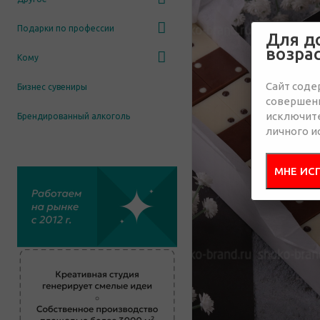
Подарки по профессии
Для д
возра
Кому
Сайт соде
Бизнес сувениры
совершенн
исключит
Брендированный алкоголь
личного и
МНЕ ИС