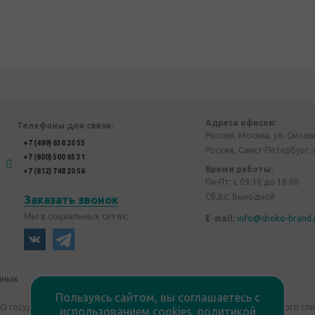
Адреса офисов:
Телефоны для связи:
Россия, Москва, ул. Смоль
+7 (499) 638 20 55
Россия, Санкт-Петербург, 
+7 (800) 500 65 31
Время работы:
+7 (812) 748 20 56
Пн-Пт: с 09:30 до 18:00
Сб,Вс: Выходной
Заказать звонок
Мы в социальных сетях:
E-mail:
info@shoko-brand.
нных
Политика конфиденциальности
Пользуясь сайтом, вы соглашаетесь с
"О государственном регулировании производства и оборота этилового сп
использованием cookies,
политикой