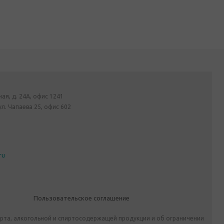
ная, д. 24А, офис 1241
ул. Чапаева 25, офис 602
ru
Пользовательское соглашение
ирта, алкогольной и спиртосодержащей продукции и об ограничении