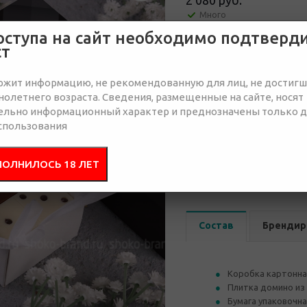
2 080 руб.
Много
оступа на сайт необходимо подтверд
ст
Отправить запрос
ржит информацию, не рекомендованную для лиц, не достиг
олетнего возраста. Сведения, размещенные на сайте, носят
ельно информационный характер и преднозначены только 
спользования
от 50
от 100
ПОЛНИЛОСЬ 18 ЛЕТ
2 440 руб.
2 380 руб.
2 
Состав
Брендир
Коробка картонна
Плитка домино из 
Бумага упаковочн