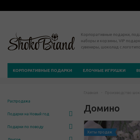
Корпоративные подарки, по
наборы и корзины, VIP подарк
сувениры, шоколад с логотип
КОРПОРАТИВНЫЕ ПОДАРКИ
ЕЛОЧНЫЕ ИГРУШКИ
В
Главная
-
Производство шок
Распродажа
Домино
Подарки на Новый год
Подарки по поводу
Хиты продаж
Другое