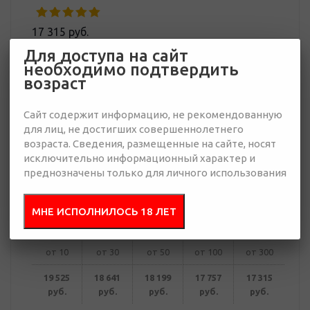
17 315 руб.
Много
Для доступа на сайт
необходимо подтвердить
возраст
Добавить в
Отправить
запрос
презентацию
Сайт содержит информацию, не рекомендованную
для лиц, не достигших совершеннолетнего
возраста. Сведения, размещенные на сайте, носят
исключительно информационный характер и
преднозначены только для личного использования
В корзину
МНЕ ИСПОЛНИЛОСЬ 18 ЛЕТ
Купить в 1 клик
от 10
от 30
от 50
от 100
от 300
19 525
18 641
18 199
17 757
17 315
руб.
руб.
руб.
руб.
руб.