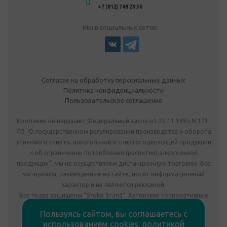
+7 (812) 748 20 56
Мы в социальных сетях:
Согласие на обработку персональных данных
Политика конфиденциальности
Пользовательское соглашение
Компания не нарушает Федеральный закон от 22.11.1995 N 171-
ФЗ "О государственном регулировании производства и оборота
этилового спирта, алкогольной и спиртосодержащей продукции
и об ограничении потребления (распития) алкогольной
продукции": мы не осуществляем дистанционную торговлю. Все
материалы, размещенные на сайте, носят информационный
характер и не являются рекламой.
Все права защищены "Shoko Brand". Авторские корпоративные
подарки собственного производства.
Пользуясь сайтом, вы соглашаетесь с
Комплектация подарка может отличаться от изображения.
использованием cookies,
политикой