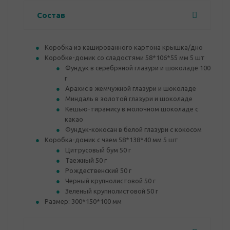
Состав
Коробка из кашированного картона крышка/дно
Коробке-домик со сладостями 58*106*55 мм 5 шт
Фундук в серебряной глазури и шоколаде 100
г
Арахис в жемчужной глазури и шоколаде
Миндаль в золотой глазури и шоколаде
Кешью-тирамису в молочном шоколаде с
какао
Фундук-кокосан в белой глазури с кокосом
Коробка-домик с чаем 58*138*40 мм 5 шт
Цитрусовый бум 50 г
Таежный 50 г
Рождественский 50 г
Черный крупнолистовой 50 г
Зеленый крупнолистовой 50 г
Размер: 300*150*100 мм