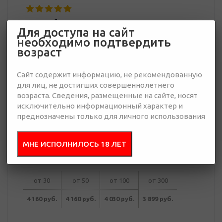
3 899 руб.
Для доступа на сайт
Много
необходимо подтвердить
возраст
Добавить в
Отправить
запрос
Сайт содержит информацию, не рекомендованную
презентацию
для лиц, не достигших совершеннолетнего
возраста. Сведения, размещенные на сайте, носят
исключительно информационный характер и
преднозначены только для личного использования
В корзину
МНЕ ИСПОЛНИЛОСЬ 18 ЛЕТ
Купить в 1 клик
от 30
от 50
от 100
от 300
4 160 руб.
4 160 руб.
4 030 руб.
3 899 руб.