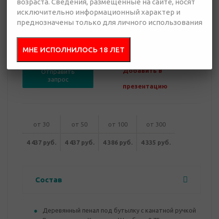
возраста. Сведения, размещенные на сайте, носят
исключительно информационный характер и
преднозначены только для личного использования
4 335 руб.
5100
руб.
Много
МНЕ ИСПОЛНИЛОСЬ 18 ЛЕТ
Добавить в
Отправить
запрос
презентацию
от 30
от 50
от 100
от 300
4 437 руб.
4 437 руб.
4 386 руб.
4 335 руб.
Состав
Деревянный пенал под бутылку с канатной ручкой