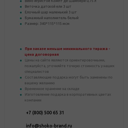
Вино игристое Компт де Шамбери 0,75 л
Веточка датской ели 3 шт
Елочный шар маленький 3 шт
Бумажный наполнитель белый
Размер: 340*115*115 мсм
При заказе меньше минимального тиража -
цена договорная
Цены на сайте являются ориентировочными,
пожалуйста, уточняйте точную стоимость у наших
специалистов
Составляющие подарка могут быть заменены по
вашему желанию
Временное хранение на складе
Изготовление подарка в корпоративных цветах
компании
+7 (800) 500 65 31
info@shoko-brand.ru