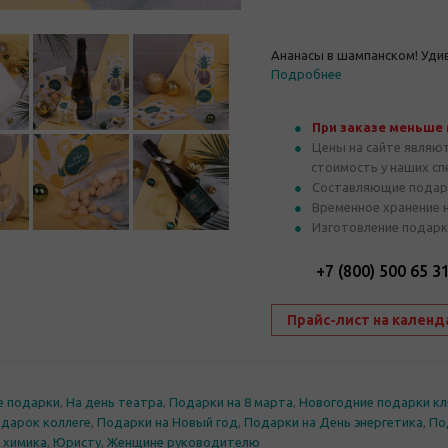
Ананасы в шампанском! Удиви
Подробнее
При заказе меньше
Цены на сайте являю
стоимость у наших с
Составляющие подар
Временное хранение 
Изготовление подарк
+7 (800) 500 65 3
Прайс-лист на календ
е подарки
,
На день театра
,
Подарки на 8 марта
,
Новогодние подарки к
дарок коллеге
,
Подарки на Новый год
,
Подарки на День энергетика
,
По
 химика
,
Юристу
,
Женщине руководителю