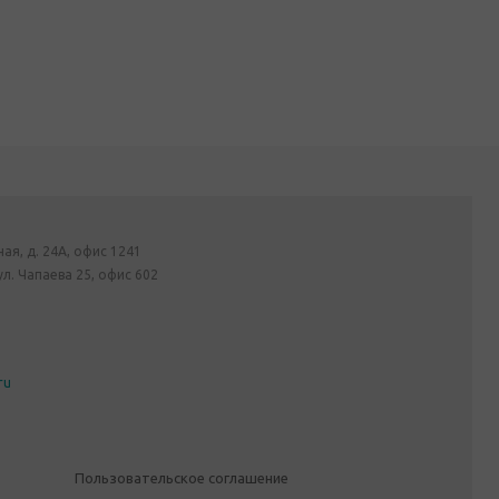
ная, д. 24А, офис 1241
ул. Чапаева 25, офис 602
ru
Пользовательское соглашение