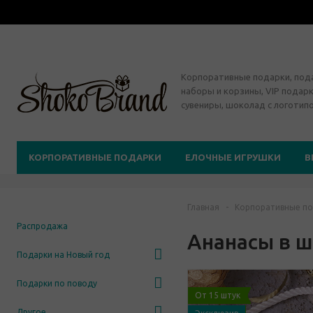
Корпоративные подарки, по
наборы и корзины, VIP подарк
сувениры, шоколад с логотип
КОРПОРАТИВНЫЕ ПОДАРКИ
ЕЛОЧНЫЕ ИГРУШКИ
В
Главная
-
Корпоративные по
Распродажа
Ананасы в 
Подарки на Новый год
Подарки по поводу
От 15 штук
Другое