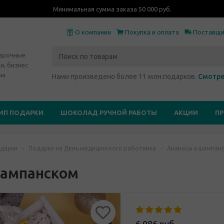
Минимальная сумма заказа 50 000 руб.
О компании
Покупка и оплата
Поставщ
дарочные
и, бизнес
ом
Нами произведено более 11 млн.подарков.
Смотре
ИП ПОДАРКИ
ШОКОЛАД РУЧНОЙ РАБОТЫ
АКЦИИ
П
дарки
-
Подарки на День медицинского работника
-
Ананасы в шампан
шампанском