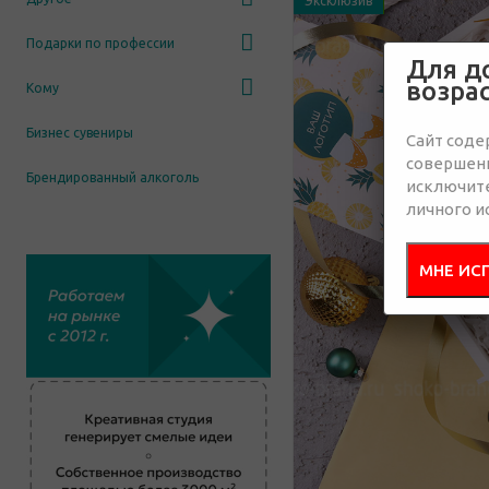
Эксклюзив
Подарки по профессии
Для д
возра
Кому
Бизнес сувениры
Сайт соде
совершенн
Брендированный алкоголь
исключит
личного и
МНЕ ИС