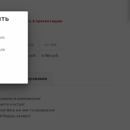
ить
Добавить в презентацию
ших
от 50
от 100
от 300
для
299 руб.
6 188 руб.
6 086 руб.
в
Брендирование
Ананасы в шампанском!
исто и остро!
ом! Весь я в чем-то испанском!
 берусь за перо!