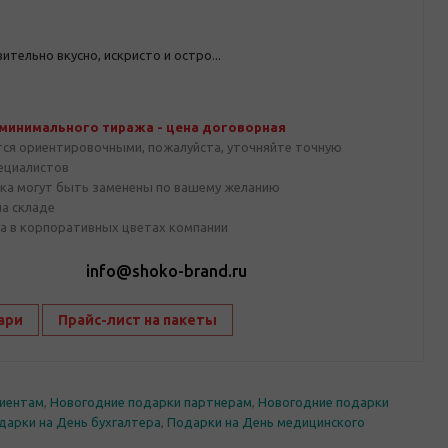
тельно вкусно, искристо и остро...
 минимального тиража - цена договорная
тся ориентировочными, пожалуйста, уточняйте точную
пециалистов
ка могут быть заменены по вашему желанию
на складе
а в корпоративных цветах компании
1
info@shoko-brand.ru
ари
Прайс-лист на пакеты
лиентам
,
Новогодние подарки партнерам
,
Новогодние подарки
дарки на День бухгалтера
,
Подарки на День медицинского