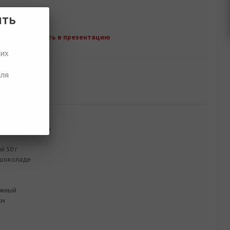
ить
Добавить в презентацию
ших
для
ование
летного картона
 50 г
 шоколаде
ажный
см