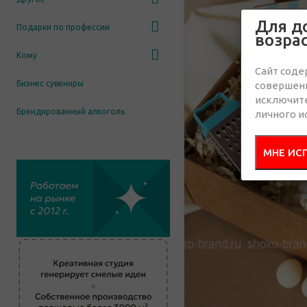
Для д
Подарки по профессии
возра
Кому
Сайт соде
Бизнес сувениры
совершенн
исключит
Брендированный алкоголь
личного и
МНЕ ИС