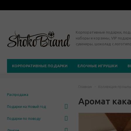
Корпоративные подарки, по
наборы и корзины, VIP подарк
сувениры, шоколад с логотип
КОРПОРАТИВНЫЕ ПОДАРКИ
ЕЛОЧНЫЕ ИГРУШКИ
В
Главная
-
Коллекция прошлы
Распродажа
Аромат как
Подарки на Новый год
Подарки по поводу
Другое