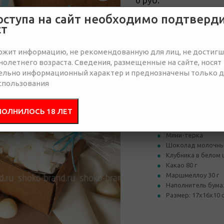
0 руб.
Нет в наличии
оступа на сайт необходимо подтверд
ст
Отправить запрос
ржит информацию, не рекомендованную для лиц, не достиг
олетнего возраста. Сведения, размещенные на сайте, носят
ельно информационный характер и преднозначены только 
спользования
Состав
Брендир
ПОЛНИЛОСЬ 18 ЛЕТ
Коробка из переп
Мини-терка
Шоколад молочный
Клубника в белом
Какао 80 г
Маршмеллоу 30 г
Наполнитель бум
Размер: 17х16х10 