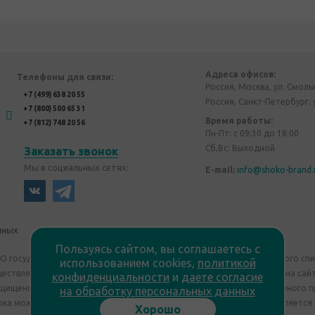
Адреса офисов:
Телефоны для связи:
Россия, Москва, ул. Смоль
+7 (499) 638 20 55
Россия, Санкт-Петербург, 
+7 (800) 500 65 31
Время работы:
+7 (812) 748 20 56
Пн-Пт: с 09:30 до 18:00
Сб,Вс: Выходной
Заказать звонок
Мы в социальных сетях:
E-mail:
info@shoko-brand.
нных
Политика конфиденциальности
Пользуясь сайтом, вы соглашаетесь с
"О государственном регулировании производства и оборота этилового сп
использованием cookies,
политикой
уществляем дистанционную торговлю. Все материалы, размещенные на сайт
конфиденциальности
и
даете согласие
ащищены "Shoko Brand". Авторские корпоративные подарки собственного п
на обработку персональных данных
ка может отличаться от изображения. Информация на сайте не является
Хорошо