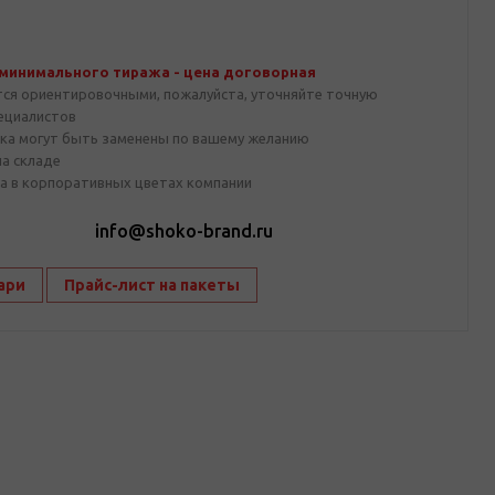
 минимального тиража - цена договорная
тся ориентировочными, пожалуйста, уточняйте точную
пециалистов
ка могут быть заменены по вашему желанию
на складе
а в корпоративных цветах компании
1
info@shoko-brand.ru
ари
Прайс-лист на пакеты