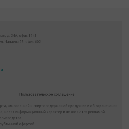
ная, д. 24А, офис 1241
ул. Чапаева 25, офис 602
ru
Пользовательское соглашение
ирта, алкогольной и спиртосодержащей продукции и об ограничении
е, носят информационный характер и не являются рекламой.
роизводства.
 публичной офертой.