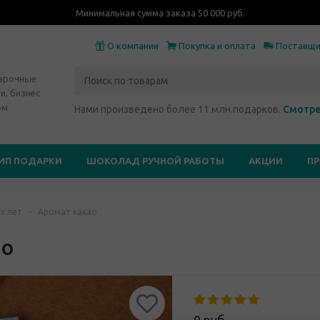
Минимальная сумма заказа 50 000 руб.
О компании
Покупка и оплата
Поставщ
дарочные
и, бизнес
ом
Нами произведено более 11 млн.подарков.
Смотре
ИП ПОДАРКИ
ШОКОЛАД РУЧНОЙ РАБОТЫ
АКЦИИ
П
х лет
-
Аромат какао
ао