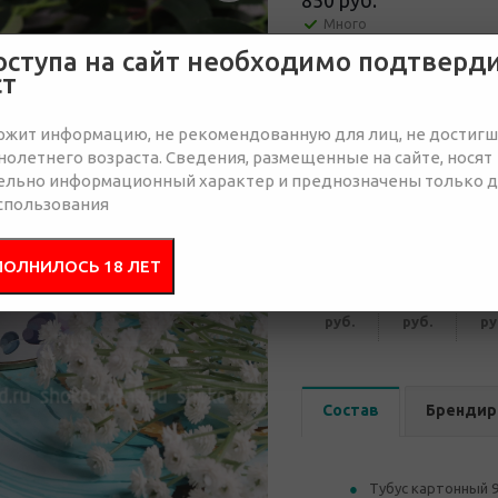
850 руб.
Много
оступа на сайт необходимо подтверд
ст
Отправить запрос
ржит информацию, не рекомендованную для лиц, не достиг
олетнего возраста. Сведения, размещенные на сайте, носят
ельно информационный характер и преднозначены только 
спользования
от 50
от 100
от 
ПОЛНИЛОСЬ 18 ЛЕТ
1 060
1 040
1 
руб.
руб.
ру
Состав
Брендир
Тубус картонный 9