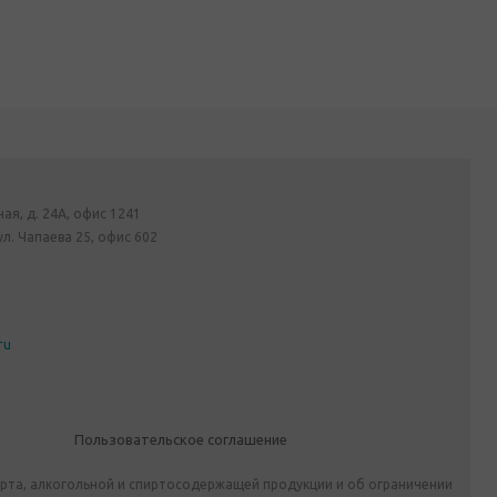
ная, д. 24А, офис 1241
ул. Чапаева 25, офис 602
ru
Пользовательское соглашение
ирта, алкогольной и спиртосодержащей продукции и об ограничении