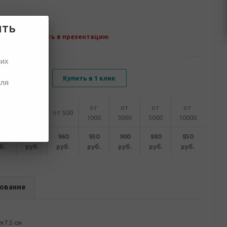
ить
Добавить в презентацию
ших
В корзину
Купить в 1 клик
для
от
от
от
от
200
от 300
от 500
1000
3000
5000
10000
010
980
960
930
900
880
850
б.
руб.
руб.
руб.
руб.
руб.
руб.
ование
х7.5 см