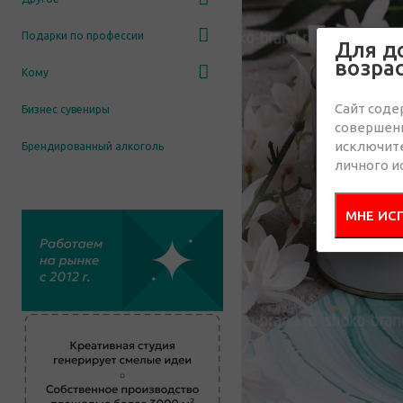
Подарки по профессии
Для д
возра
Кому
Сайт соде
Бизнес сувениры
совершенн
исключит
Брендированный алкоголь
личного и
МНЕ ИС