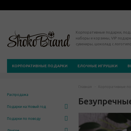
Корпоративные подарки, по
наборы и корзины, VIP подарк
сувениры, шоколад с логотип
КОРПОРАТИВНЫЕ ПОДАРКИ
ЕЛОЧНЫЕ ИГРУШКИ
В
Главная
-
Корпоративные по
Распродажа
Безупречны
Подарки на Новый год
Подарки по поводу
Другое