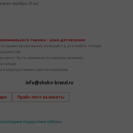
 какао серебро 25 шт
 минимального тиража - цена договорная
тся ориентировочными, пожалуйста, уточняйте точную
пециалистов
ка могут быть заменены по вашему желанию
на складе
а в корпоративных цветах компании
1
info@shoko-brand.ru
ари
Прайс-лист на пакеты
околадные подарочные наборы
,