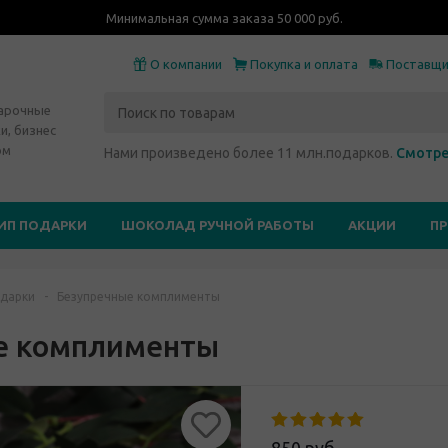
Минимальная сумма заказа 50 000 руб.
О компании
Покупка и оплата
Поставщ
дарочные
и, бизнес
ом
Нами произведено более 11 млн.подарков.
Смотре
ИП ПОДАРКИ
ШОКОЛАД РУЧНОЙ РАБОТЫ
АКЦИИ
П
дарки
-
Безупречные комплименты
е комплименты