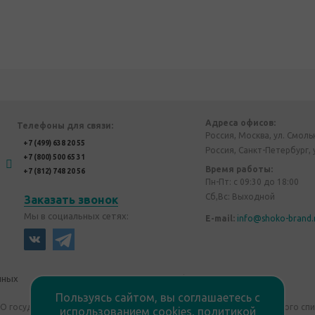
Адреса офисов:
Телефоны для связи:
Россия, Москва, ул. Смоль
+7 (499) 638 20 55
Россия, Санкт-Петербург, 
+7 (800) 500 65 31
Время работы:
+7 (812) 748 20 56
Пн-Пт: с 09:30 до 18:00
Сб,Вс: Выходной
Заказать звонок
Мы в социальных сетях:
E-mail:
info@shoko-brand.
нных
Политика конфиденциальности
Пользуясь сайтом, вы соглашаетесь с
"О государственном регулировании производства и оборота этилового сп
использованием cookies,
политикой