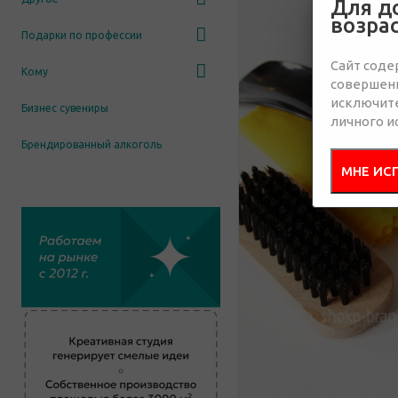
Для д
возра
Подарки по профессии
Сайт соде
Кому
совершенн
исключит
Бизнес сувениры
личного и
Брендированный алкоголь
МНЕ ИС