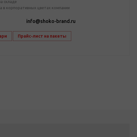
на складе
а в корпоративных цветах компании
1
info@shoko-brand.ru
ари
Прайс-лист на пакеты