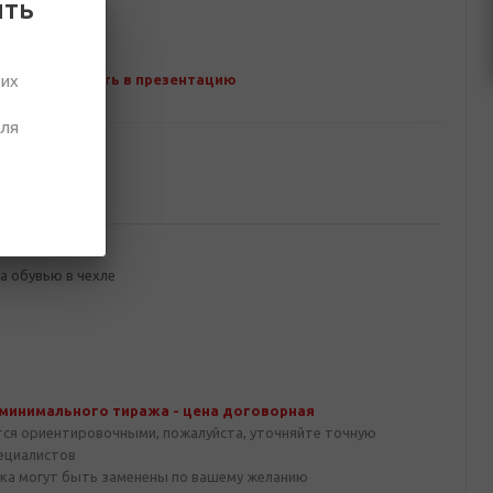
ить
ших
Добавить в презентацию
для
ование
а обувью в чехле
 минимального тиража - цена договорная
тся ориентировочными, пожалуйста, уточняйте точную
пециалистов
ка могут быть заменены по вашему желанию