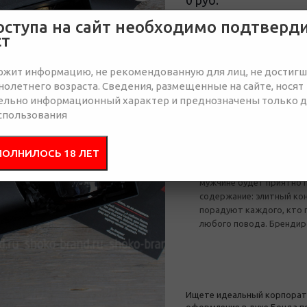
0 руб.
Нет в наличии
оступа на сайт необходимо подтверд
ст
Отправить запрос
ржит информацию, не рекомендованную для лиц, не достиг
олетнего возраста. Сведения, размещенные на сайте, носят
ельно информационный характер и преднозначены только 
Описание
Соста
спользования
ПОЛНИЛОСЬ 18 ЛЕТ
Ищете идеальный корпор
оформление в духе Бонд
мужчине будет приятно п
содержание: элитный ко
порадуют каждого, кто п
любого повода. Брендир
Ищете идеальный корпорати