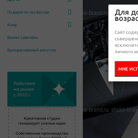
Для д
Подарки по профессии
возра
Кому
Сайт соде
Бизнес сувениры
совершенн
исключит
Брендированный алкоголь
личного и
МНЕ ИС