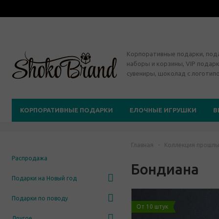
Корпоративные подарки, по
наборы и корзины, VIP подарк
сувениры, шоколад с логотип
КОРПОРАТИВНЫЕ ПОДАРКИ
ЕЛОЧНЫЕ ИГРУШКИ
В
Главная
-
Коллекция прошлы
Распродажа
Бондиана
Подарки на Новый год
Подарки по поводу
От 10 штук
Другое