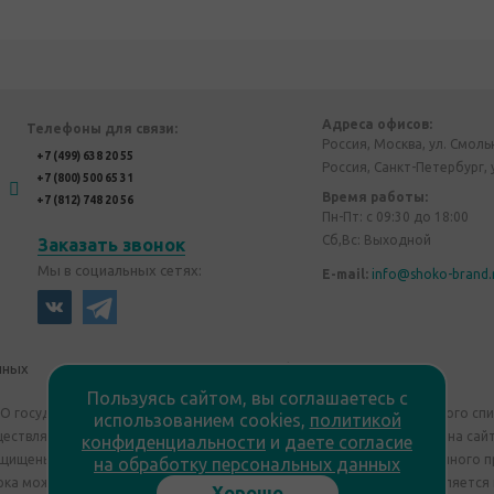
Адреса офисов:
Телефоны для связи:
Россия, Москва, ул. Смоль
+7 (499) 638 20 55
Россия, Санкт-Петербург, 
+7 (800) 500 65 31
Время работы:
+7 (812) 748 20 56
Пн-Пт: с 09:30 до 18:00
Сб,Вс: Выходной
Заказать звонок
Мы в социальных сетях:
E-mail:
info@shoko-brand.
нных
Политика конфиденциальности
Пользуясь сайтом, вы соглашаетесь с
"О государственном регулировании производства и оборота этилового сп
использованием cookies,
политикой
уществляем дистанционную торговлю. Все материалы, размещенные на сайт
конфиденциальности
и
даете согласие
ащищены "Shoko Brand". Авторские корпоративные подарки собственного п
на обработку персональных данных
ка может отличаться от изображения. Информация на сайте не является
Хорошо