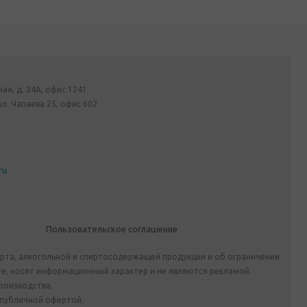
ная, д. 24А, офис 1241
ул. Чапаева 25, офис 602
ru
Пользовательское соглашение
ирта, алкогольной и спиртосодержащей продукции и об ограничении
е, носят информационный характер и не являются рекламой.
роизводства.
 публичной офертой.