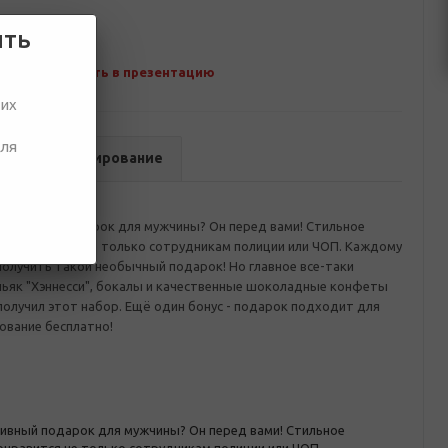
ить
Добавить в презентацию
ших
для
в
Брендирование
ативный подарок для мужчины? Он перед вами! Стильное
а понравится не только сотрудникам полиции или ЧОП. Каждому
олучить такой необычный подарок! Но главное все-таки
ньяк "Хэннесси", бокалы и качественные шоколадные конфеты
олучил этот набор. Ещё один бонус - подарок подходит для
ование бесплатно!
вный подарок для мужчины? Он перед вами! Стильное