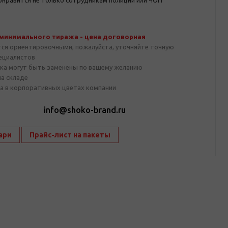
онравится не только сотрудникам полиции или ЧОП
 минимального тиража - цена договорная
тся ориентировочными, пожалуйста, уточняйте точную
пециалистов
ка могут быть заменены по вашему желанию
на складе
а в корпоративных цветах компании
1
info@shoko-brand.ru
ари
Прайс-лист на пакеты