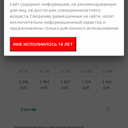
Сайт содержит информацию, не рекомендованную
для лиц, не достигших совершеннолетнего
возраста. Сведения, размещенные на сайте, носят
5 602 руб.
исключительно информационный характер и
Много
преднозначены только для личного использования
Добавить в
Отправить
МНЕ ИСПОЛНИЛОСЬ 18 ЛЕТ
запрос
презентацию
от 15
от 30
от 50
от 100
от 300
6 248
5 984
5 857
5 729
5 602
руб.
руб.
руб.
руб.
руб.
Состав
Деревянный пенал с веревочной ручкой