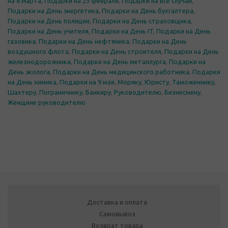
на 8 марта
,
Подарки на 23 февраля
,
Подарки на все случаи
,
Подарки на День энергетика
,
Подарки на День бухгалтера
,
Подарки на День полиции
,
Подарки на День страховщика
,
Подарки на День учителя
,
Подарки на День IT
,
Подарки на День
газовика
,
Подарки на День нефтяника
,
Подарки на День
воздушного флота
,
Подарки на День строителя
,
Подарки на День
железнодорожника
,
Подарки на День металлурга
,
Подарки на
День эколога
,
Подарки на День медицинского работника
,
Подарки
на День химика
,
Подарки на 9 мая
,
Моряку
,
Юристу
,
Таможеннику
,
Шахтеру
,
Пограничнику
,
Банкиру
,
Руководителю
,
Бизнесмену
,
Женщине руководителю
Доставка и оплата
Самовывоз
Возврат товара