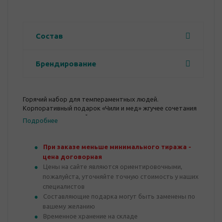
Состав
Брендирование
Горячий набор для темпераментных людей.
Корпоративный подарок «Чили и мед» жгучее сочетания
несочетаемых вещей.
Подробнее
В его составе настойка Царская Пряный Перец, мед
цветочный, молочный шоколад с перцем и острые
сушенные перчики.
При заказе меньше минимального тиража -
Долой скучные будни! Удивите ваших партнеров и коллег
цена договорная
по-настоящему «острым» подарком.
Цены на сайте являются ориентировочными,
пожалуйста, уточняйте точную стоимость у наших
специалистов
Составляющие подарка могут быть заменены по
вашему желанию
Временное хранение на складе