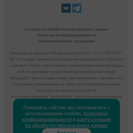
Согласие на обработку персональных данных
Политика конфиденциальности
Пользовательское соглашение
Компания не нарушает Федеральный закон от 22.11.1995 N 171-
ФЗ "О государственном регулировании производства и оборота
этилового спирта, алкогольной и спиртосодержащей продукции
и об ограничении потребления (распития) алкогольной
продукции": мы не осуществляем дистанционную торговлю. Все
материалы, размещенные на сайте, носят информационный
характер и не являются рекламой.
Все права защищены "Shoko Brand". Авторские корпоративные
подарки собственного производства.
Пользуясь сайтом, вы соглашаетесь с
Комплектация подарка может отличаться от изображения.
использованием cookies,
политикой
Информация на сайте не является публичной офертой.
конфиденциальности
и
даете согласие
Сведения о продавце:
на обработку персональных данных
ООО «Фабрика подарков», лицензия №78РПА0009672 от