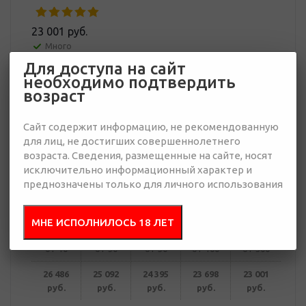
23 001 руб.
Много
Для доступа на сайт
необходимо подтвердить
Добавить в
Отправить
возраст
запрос
презентацию
Сайт содержит информацию, не рекомендованную
для лиц, не достигших совершеннолетнего
возраста. Сведения, размещенные на сайте, носят
исключительно информационный характер и
В корзину
преднозначены только для личного использования
Купить в 1 клик
МНЕ ИСПОЛНИЛОСЬ 18 ЛЕТ
от 10
от 30
от 50
от 100
от 300
26 486
25 092
24 395
23 698
23 001
руб.
руб.
руб.
руб.
руб.