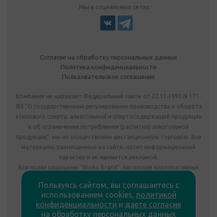
Мы в социальных сетях:
Согласие на обработку персональных данных
Политика конфиденциальности
Пользовательское соглашение
Компания не нарушает Федеральный закон от 22.11.1995 N 171-
ФЗ "О государственном регулировании производства и оборота
этилового спирта, алкогольной и спиртосодержащей продукции
и об ограничении потребления (распития) алкогольной
продукции": мы не осуществляем дистанционную торговлю. Все
материалы, размещенные на сайте, носят информационный
характер и не являются рекламой.
Все права защищены "Shoko Brand". Авторские корпоративные
подарки собственного производства.
Пользуясь сайтом, вы соглашаетесь с
Комплектация подарка может отличаться от изображения.
использованием cookies,
политикой
Информация на сайте не является публичной офертой.
конфиденциальности
и
даете согласие
Сведения о продавце:
на обработку персональных данных