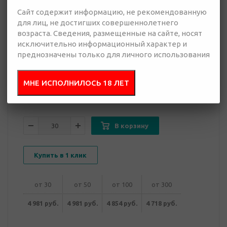
Сайт содержит информацию, не рекомендованную
для лиц, не достигших совершеннолетнего
4 718 руб.
возраста. Сведения, размещенные на сайте, носят
Много
исключительно информационный характер и
преднозначены только для личного использования
Добавить в
Отправить
запрос
презентацию
МНЕ ИСПОЛНИЛОСЬ 18 ЛЕТ
В корзину
Купить в 1 клик
от 30
от 50
от 100
от 300
4 981 руб.
4 981 руб.
4 854 руб.
4 718 руб.