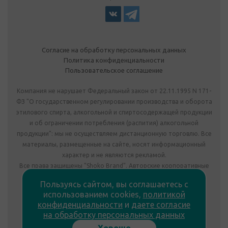
Согласие на обработку персональных данных
Политика конфиденциальности
Пользовательское соглашение
Компания не нарушает Федеральный закон от 22.11.1995 N 171-
ФЗ "О государственном регулировании производства и оборота
этилового спирта, алкогольной и спиртосодержащей продукции
и об ограничении потребления (распития) алкогольной
продукции": мы не осуществляем дистанционную торговлю. Все
материалы, размещенные на сайте, носят информационный
характер и не являются рекламой.
Все права защищены "Shoko Brand". Авторские корпоративные
подарки собственного производства.
Пользуясь сайтом, вы соглашаетесь с
Комплектация подарка может отличаться от изображения.
использованием cookies,
политикой
Информация на сайте не является публичной офертой.
конфиденциальности
и
даете согласие
Сведения о продавце:
на обработку персональных данных
ООО «Фабрика подарков», лицензия №78РПА0009672 от