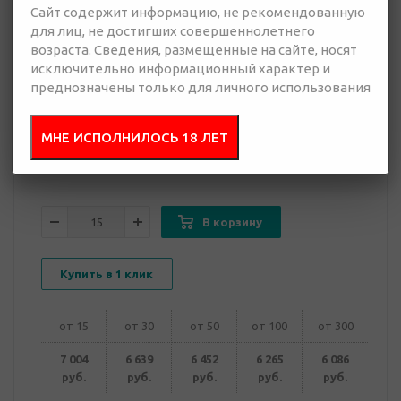
Сайт содержит информацию, не рекомендованную
для лиц, не достигших совершеннолетнего
6 086 руб.
возраста. Сведения, размещенные на сайте, носят
Много
исключительно информационный характер и
преднозначены только для личного использования
Добавить в
Отправить
запрос
презентацию
МНЕ ИСПОЛНИЛОСЬ 18 ЛЕТ
В корзину
Купить в 1 клик
от 15
от 30
от 50
от 100
от 300
7 004
6 639
6 452
6 265
6 086
руб.
руб.
руб.
руб.
руб.