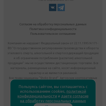
Согласие на обработку персональных данных
Политика конфиденциальности
Пользовательское соглашение
Компания не нарушает Федеральный закон от 22.11.1995 N 171-
ФЗ "О государственном регулировании производства и оборота
этилового спирта, алкогольной и спиртосодержащей продукции
и об ограничении потребления (распития) алкогольной
продукции": мы не осуществляем дистанционную торговлю. Все
материалы, размещенные на сайте, носят информационный
характер и не являются рекламой.
Все права защищены "Shoko Brand". Авторские корпоративные
подарки собственного производства.
Пользуясь сайтом, вы соглашаетесь с
Комплектация подарка может отличаться от изображения.
использованием cookies,
политикой
Информация на сайте не является публичной офертой.
конфиденциальности
и
даете согласие
Сведения о продавце:
на обработку персональных данных
ООО «Фабрика подарков», лицензия №78РПА0009672 от