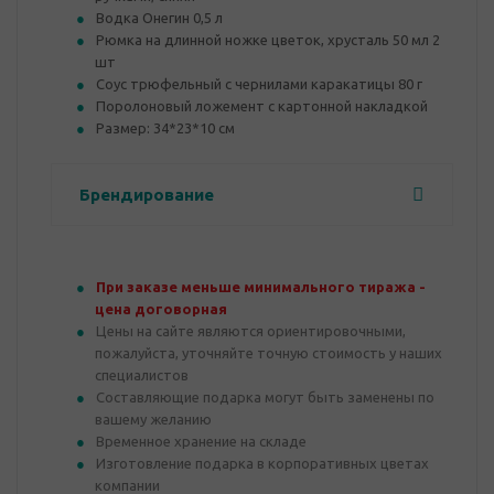
Водка Онегин 0,5 л
Рюмка на длинной ножке цветок, хрусталь 50 мл 2
шт
Соус трюфельный с чернилами каракатицы 80 г
Поролоновый ложемент с картонной накладкой
Размер: 34*23*10 см
Брендирование
При заказе меньше минимального тиража -
цена договорная
Цены на сайте являются ориентировочными,
пожалуйста, уточняйте точную стоимость у наших
специалистов
Составляющие подарка могут быть заменены по
вашему желанию
Временное хранение на складе
Изготовление подарка в корпоративных цветах
компании