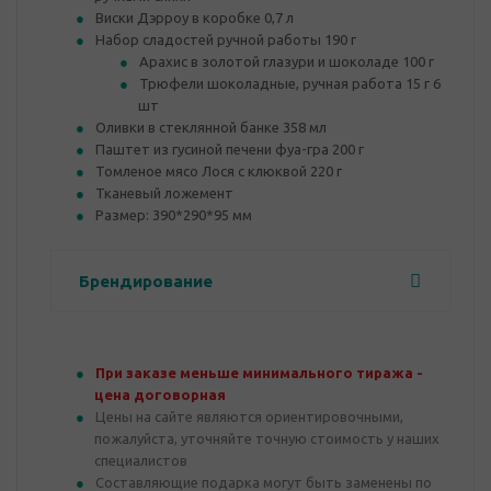
Виски Дэрроу в коробке 0,7 л
Набор сладостей ручной работы 190 г
Арахис в золотой глазури и шоколаде 100 г
Трюфели шоколадные, ручная работа 15 г 6
шт
Оливки в стеклянной банке 358 мл
Паштет из гусиной печени фуа-гра 200 г
Томленое мясо Лося с клюквой 220 г
Тканевый ложемент
Размер: 390*290*95 мм
Брендирование
При заказе меньше минимального тиража -
цена договорная
Цены на сайте являются ориентировочными,
пожалуйста, уточняйте точную стоимость у наших
специалистов
Составляющие подарка могут быть заменены по