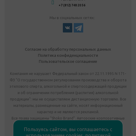
+7 (812) 748 20 56
Мы в социальных сетях:
Согласие на обработку персональных данных
Политика конфиденциальности
Пользовательское соглашение
Компания не нарушает Федеральный закон от 22.11.1995 N 171-
ФЗ "О государственном регулировании производства и оборота
этилового спирта, алкогольной и спиртосодержащей продукции
и об ограничении потребления (распития) алкогольной
продукции": мы не осуществляем дистанционную торговлю. Все
материалы, размещенные на сайте, носят информационный
характер и не являются рекламой.
Все права защищены "Shoko Brand". Авторские корпоративные
подарки собственного производства.
Пользуясь сайтом, вы соглашаетесь с
Комплектация подарка может отличаться от изображения.
использованием cookies,
политикой