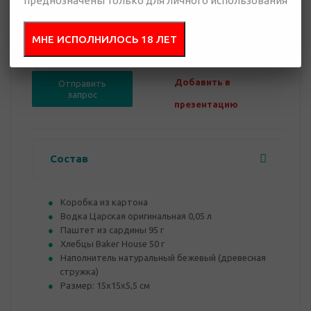
преднозначены только для личного использования
0 руб.
МНЕ ИСПОЛНИЛОСЬ 18 ЛЕТ
Нет в наличии
Добавить в
Отправить
запрос
презентацию
Состав
Коробка из картона
Водка Царская оригинальная 0,05 л
Паштет из сардины 95 г
Хлебцы Baker House 50 г
Наполнитель натуральный бежевый (древесная
стружка)
Размер: 15х15х5,5 см