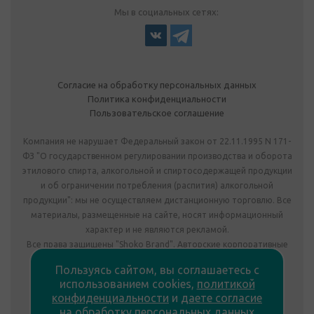
Мы в социальных сетях:
Согласие на обработку персональных данных
Политика конфиденциальности
Пользовательское соглашение
Компания не нарушает Федеральный закон от 22.11.1995 N 171-
ФЗ "О государственном регулировании производства и оборота
этилового спирта, алкогольной и спиртосодержащей продукции
и об ограничении потребления (распития) алкогольной
продукции": мы не осуществляем дистанционную торговлю. Все
материалы, размещенные на сайте, носят информационный
характер и не являются рекламой.
Все права защищены "Shoko Brand". Авторские корпоративные
подарки собственного производства.
Пользуясь сайтом, вы соглашаетесь с
Комплектация подарка может отличаться от изображения.
использованием cookies,
политикой
Информация на сайте не является публичной офертой.
конфиденциальности
и
даете согласие
Сведения о продавце:
на обработку персональных данных