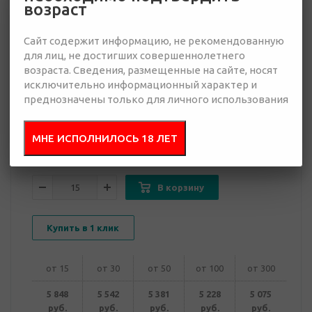
возраст
Сайт содержит информацию, не рекомендованную
5 075 руб.
для лиц, не достигших совершеннолетнего
Много
возраста. Сведения, размещенные на сайте, носят
исключительно информационный характер и
Добавить в
преднозначены только для личного использования
Отправить
запрос
презентацию
МНЕ ИСПОЛНИЛОСЬ 18 ЛЕТ
В корзину
Купить в 1 клик
от 15
от 30
от 50
от 100
от 300
5 848
5 542
5 381
5 228
5 075
руб.
руб.
руб.
руб.
руб.