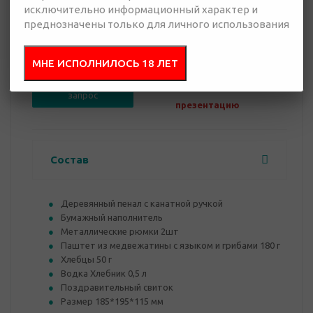
исключительно информационный характер и
преднозначены только для личного использования
0 руб.
Нет в наличии
МНЕ ИСПОЛНИЛОСЬ 18 ЛЕТ
Добавить в
Отправить
запрос
презентацию
Состав
Деревянный пенал с канатной ручкой
Бумажный наполнитель
Металлические рюмки 2шт
Паштет из медвежатины с языком и грибами 180 г
Хлебцы 50 г
Водка Хлебник 0,5 л
Поздравительный свиток
Размер 185*195*115 мм