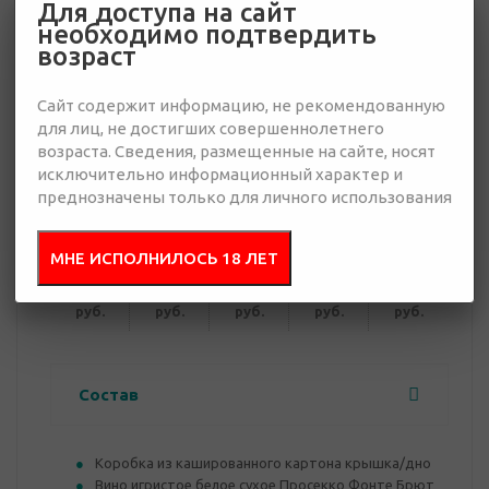
Для доступа на сайт
необходимо подтвердить
8 067 руб.
возраст
Много
Сайт содержит информацию, не рекомендованную
для лиц, не достигших совершеннолетнего
Добавить в
Отправить
запрос
возраста. Сведения, размещенные на сайте, носят
презентацию
исключительно информационный характер и
преднозначены только для личного использования
от 10
от 30
от 50
от 100
от 300
МНЕ ИСПОЛНИЛОСЬ 18 ЛЕТ
8 857
8 543
8 381
8 228
8 067
руб.
руб.
руб.
руб.
руб.
Состав
Коробка из кашированного картона крышка/дно
Вино игристое белое сухое Просекко Фонте Брют